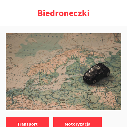
Przejdź
Biedroneczki
do
treści
Kategorie:
,
Transport
Motoryzacja