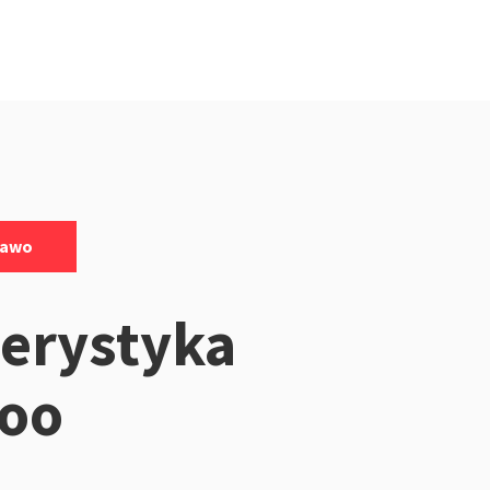
rawo
erystyka
zoo