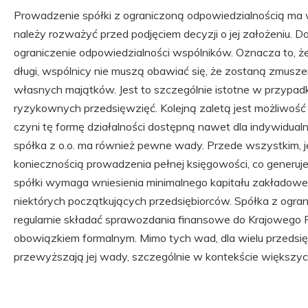
Prowadzenie spółki z ograniczoną odpowiedzialnością ma w
należy rozważyć przed podjęciem decyzji o jej założeniu. Do
ograniczenie odpowiedzialności wspólników. Oznacza to, ż
długi, wspólnicy nie muszą obawiać się, że zostaną zmusze
własnych majątków. Jest to szczególnie istotne w przypad
ryzykownych przedsięwzięć. Kolejną zaletą jest możliwość 
czyni tę formę działalności dostępną nawet dla indywidualny
spółka z o.o. ma również pewne wady. Przede wszystkim, j
koniecznością prowadzenia pełnej księgowości, co generuj
spółki wymaga wniesienia minimalnego kapitału zakładoweg
niektórych początkujących przedsiębiorców. Spółka z ogra
regularnie składać sprawozdania finansowe do Krajowego
obowiązkiem formalnym. Mimo tych wad, dla wielu przedsięb
przewyższają jej wady, szczególnie w kontekście większy