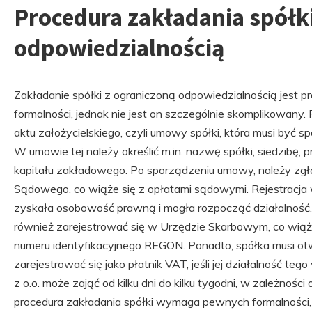
Procedura zakładania spółk
odpowiedzialnością
Zakładanie spółki z ograniczoną odpowiedzialnością jest p
formalności, jednak nie jest on szczególnie skomplikowany
aktu założycielskiego, czyli umowy spółki, która musi być s
W umowie tej należy określić m.in. nazwę spółki, siedzibę, 
kapitału zakładowego. Po sporządzeniu umowy, należy zgło
Sądowego, co wiąże się z opłatami sądowymi. Rejestracja 
zyskała osobowość prawną i mogła rozpocząć działalność. P
również zarejestrować się w Urzędzie Skarbowym, co wiąż
numeru identyfikacyjnego REGON. Ponadto, spółka musi o
zarejestrować się jako płatnik VAT, jeśli jej działalność te
z o.o. może zająć od kilku dni do kilku tygodni, w zależnośc
procedura zakładania spółki wymaga pewnych formalności, 