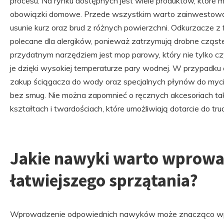
procesu. Na rynku dostępnych jest wiele produktów, które
obowiązki domowe. Przede wszystkim warto zainwestować
usunie kurz oraz brud z różnych powierzchni. Odkurzacze z f
polecane dla alergików, ponieważ zatrzymują drobne cząste
przydatnym narzędziem jest mop parowy, który nie tylko cz
je dzięki wysokiej temperaturze pary wodnej. W przypadk
zakup ściągacza do wody oraz specjalnych płynów do mycia
bez smug. Nie można zapomnieć o ręcznych akcesoriach taki
kształtach i twardościach, które umożliwiają dotarcie do tr
Jakie nawyki warto wprowa
łatwiejszego sprzątania?
Wprowadzenie odpowiednich nawyków może znacząco wpł