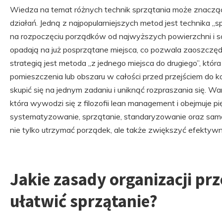
Wiedza na temat różnych technik sprzątania może znacz
działań. Jedną z najpopularniejszych metod jest technika „s
na rozpoczęciu porządków od najwyższych powierzchni i sch
opadają na już posprzątane miejsca, co pozwala zaoszczędz
strategią jest metoda „z jednego miejsca do drugiego”, któr
pomieszczenia lub obszaru w całości przed przejściem do k
skupić się na jednym zadaniu i uniknąć rozpraszania się. W
która wywodzi się z filozofii lean management i obejmuje p
systematyzowanie, sprzątanie, standaryzowanie oraz samo
nie tylko utrzymać porządek, ale także zwiększyć efektywn
Jakie zasady organizacji pr
ułatwić sprzątanie?