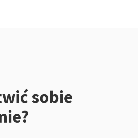
twić sobie
nie?