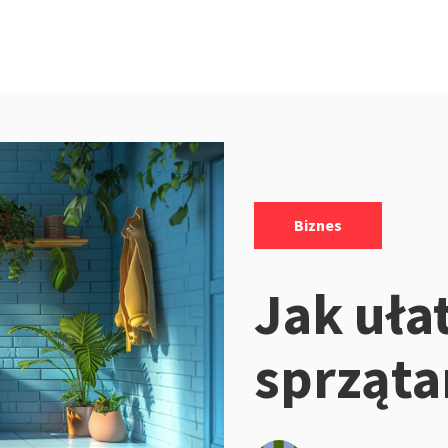
Kategorie:
Biznes
Jak uła
sprząta