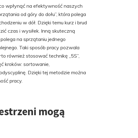
ąco wpłynąć na efektywność naszych
przątania od góry do dołu”, która polega
odzeniu w dół. Dzięki temu kurz i brud
ić czas i wysiłek. Inną skuteczną
a polega na sprzątaniu jednego
olejnego. Taki sposób pracy pozwala
arto również stosować technikę „5S”,
ięć kroków: sortowanie,
dyscyplinę. Dzięki tej metodzie można
ość pracy.
zestrzeni mogą