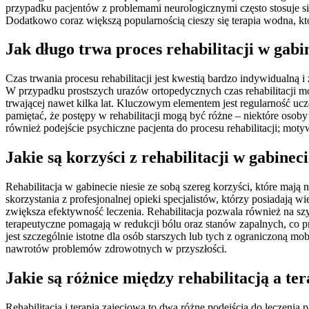
przypadku pacjentów z problemami neurologicznymi często stosuje się
Dodatkowo coraz większą popularnością cieszy się terapia wodna,
Jak długo trwa proces rehabilitacji w gabi
Czas trwania procesu rehabilitacji jest kwestią bardzo indywidualną
W przypadku prostszych urazów ortopedycznych czas rehabilitacji mo
trwającej nawet kilka lat. Kluczowym elementem jest regularność uc
pamiętać, że postępy w rehabilitacji mogą być różne – niektóre osob
również podejście psychiczne pacjenta do procesu rehabilitacji; moty
Jakie są korzyści z rehabilitacji w gabineci
Rehabilitacja w gabinecie niesie ze sobą szereg korzyści, które mają
skorzystania z profesjonalnej opieki specjalistów, którzy posiadają
zwiększa efektywność leczenia. Rehabilitacja pozwala również na s
terapeutyczne pomagają w redukcji bólu oraz stanów zapalnych, co pr
jest szczególnie istotne dla osób starszych lub tych z ograniczoną mob
nawrotów problemów zdrowotnych w przyszłości.
Jakie są różnice między rehabilitacją a te
Rehabilitacja i terapia zajęciowa to dwa różne podejścia do leczenia 