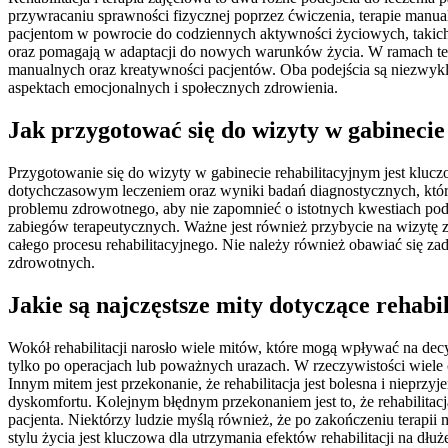
przywracaniu sprawności fizycznej poprzez ćwiczenia, terapie manualn
pacjentom w powrocie do codziennych aktywności życiowych, takich j
oraz pomagają w adaptacji do nowych warunków życia. W ramach terap
manualnych oraz kreatywności pacjentów. Oba podejścia są niezwykle 
aspektach emocjonalnych i społecznych zdrowienia.
Jak przygotować się do wizyty w gabinecie
Przygotowanie się do wizyty w gabinecie rehabilitacyjnym jest kluc
dotychczasowym leczeniem oraz wyniki badań diagnostycznych, które
problemu zdrowotnego, aby nie zapomnieć o istotnych kwestiach pod
zabiegów terapeutycznych. Ważne jest również przybycie na wizytę
całego procesu rehabilitacyjnego. Nie należy również obawiać się za
zdrowotnych.
Jakie są najczęstsze mity dotyczące rehabil
Wokół rehabilitacji narosło wiele mitów, które mogą wpływać na decyzj
tylko po operacjach lub poważnych urazach. W rzeczywistości wiele o
Innym mitem jest przekonanie, że rehabilitacja jest bolesna i niep
dyskomfortu. Kolejnym błędnym przekonaniem jest to, że rehabilitacj
pacjenta. Niektórzy ludzie myślą również, że po zakończeniu terap
stylu życia jest kluczowa dla utrzymania efektów rehabilitacji na dłuże