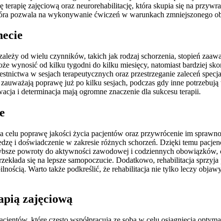
 terapię zajęciową oraz neurorehabilitację, która skupia się na przyw
 która pozwala na wykonywanie ćwiczeń w warunkach zmniejszonego ob
necie
 i zależy od wielu czynników, takich jak rodzaj schorzenia, stopień za
że wynosić od kilku tygodni do kilku miesięcy, natomiast bardziej s
zestnictwa w sesjach terapeutycznych oraz przestrzeganie zaleceń sp
y zauważają poprawę już po kilku sesjach, podczas gdy inne potrzebują
wacja i determinacja mają ogromne znaczenie dla sukcesu terapii.
e
 na celu poprawę jakości życia pacjentów oraz przywrócenie im sprawnoś
 wiedzę i doświadczenie w zakresie różnych schorzeń. Dzięki temu pac
zybsze powroty do aktywności zawodowej i codziennych obowiązków, c
zekłada się na lepsze samopoczucie. Dodatkowo, rehabilitacja sprzyja 
ilnością. Warto także podkreślić, że rehabilitacja nie tylko leczy objaw
rapią zajęciową
pacjentów, które często współpracują ze sobą w celu osiągnięcia optyma