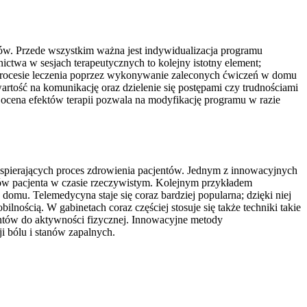
entów. Przede wszystkim ważna jest indywidualizacja programu
ctwa w sesjach terapeutycznych to kolejny istotny element;
w procesie leczenia poprzez wykonywanie zaleconych ćwiczeń w domu
rtość na komunikację oraz dzielenie się postępami czy trudnościami
a ocena efektów terapii pozwala na modyfikację programu w razie
wspierających proces zdrowienia pacjentów. Jednym z innowacyjnych
ów pacjenta w czasie rzeczywistym. Kolejnym przykładem
omu. Telemedycyna staje się coraz bardziej popularna; dzięki niej
lnością. W gabinetach coraz częściej stosuje się także techniki takie
entów do aktywności fizycznej. Innowacyjne metody
i bólu i stanów zapalnych.
P
d