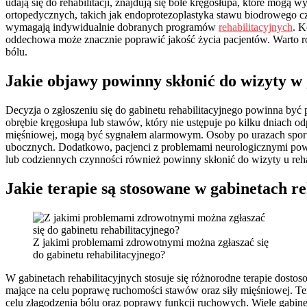
udają się do rehabilitacji, znajdują się bóle kręgosłupa, które mog
ortopedycznych, takich jak endoprotezoplastyka stawu biodrowego cz
wymagają indywidualnie dobranych programów
rehabilitacyjnych
. K
oddechowa może znacznie poprawić jakość życia pacjentów. Warto ró
bólu.
Jakie objawy powinny skłonić do wizyty w 
Decyzja o zgłoszeniu się do gabinetu rehabilitacyjnego powinna by
obrębie kręgosłupa lub stawów, który nie ustępuje po kilku dniach od
mięśniowej, mogą być sygnałem alarmowym. Osoby po urazach sporto
ubocznych. Dodatkowo, pacjenci z problemami neurologicznymi pow
lub codziennych czynności również powinny skłonić do wizyty u rehab
Jakie terapie są stosowane w gabinetach r
Z jakimi problemami zdrowotnymi można zgłaszać się
do gabinetu rehabilitacyjnego?
W gabinetach rehabilitacyjnych stosuje się różnorodne terapie dostos
mające na celu poprawę ruchomości stawów oraz siły mięśniowej. Ter
celu złagodzenia bólu oraz poprawy funkcji ruchowych. Wiele gabinetó