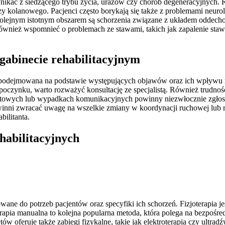
ą wynikać z siedzącego trybu życia, urazów czy chorób degeneracyjnych.
y kolanowego. Pacjenci często borykają się także z problemami neurol
olejnym istotnym obszarem są schorzenia związane z układem oddechow
wnież wspomnieć o problemach ze stawami, takich jak zapalenie staw
gabinecie rehabilitacyjnym
ć podejmowana na podstawie występujących objawów oraz ich wpływu n
poczynku, warto rozważyć konsultację ze specjalistą. Również trudnośc
wych lub wypadkach komunikacyjnych powinny niezwłocznie zgłosić s
inni zwracać uwagę na wszelkie zmiany w koordynacji ruchowej lub
ilitanta.
ehabilitacyjnych
owane do potrzeb pacjentów oraz specyfiki ich schorzeń. Fizjoterapia 
apia manualna to kolejna popularna metoda, która polega na bezpośred
w oferuje także zabiegi fizykalne, takie jak elektroterapia czy ultrad