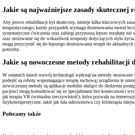
Jakie są najważniejsze zasady skutecznej r
Aby proces rehabilitacji był skuteczny, istnieje kilka kluczowych za
terapeutycznego; każdy przypadek wymaga dostosowania metod leczeni
systematyczne ćwiczenia oraz zabiegi przynoszą lepsze rezultaty n
oraz stosowanie się do wskazówek terapeuty dotyczących stylu życia
mogą przyczynić się do lepszego dostosowania terapii do aktualnych
potrzeby.
Jakie są nowoczesne metody rehabilitacji 
W ostatnich latach rozwój technologii wpłynął na metody stosowane
podejść są roboty wspomagające terapię ruchową; urządzenia te um
nowoczesnej metody są aplikacje mobilne służące do śledzenia postę
pacjenci mogą konsultować się ze specjalistami bez konieczności wych
jak terapia VR (wirtualna rzeczywistość), która pozwala na immers
fizykoterapeutyczne, takie jak fala uderzeniowa czy krioterapia mie
Polecamy także