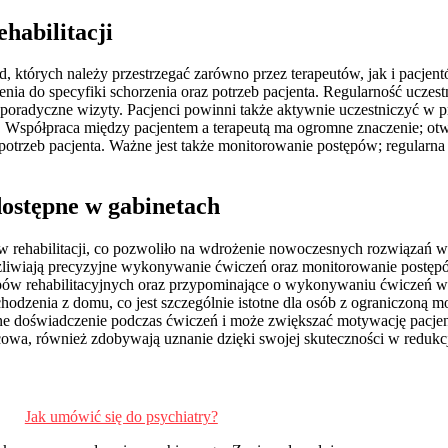
ehabilitacji
sad, których należy przestrzegać zarówno przez terapeutów, jak i pacj
a do specyfiki schorzenia oraz potrzeb pacjenta. Regularność uczestni
iż sporadyczne wizyty. Pacjenci powinni także aktywnie uczestniczyć 
. Współpraca między pacjentem a terapeutą ma ogromne znaczenie; otwa
 potrzeb pacjenta. Ważne jest także monitorowanie postępów; regularn
dostępne w gabinetach
 w rehabilitacji, co pozwoliło na wdrożenie nowoczesnych rozwiązań 
ożliwiają precyzyjne wykonywanie ćwiczeń oraz monitorowanie postęp
pów rehabilitacyjnych oraz przypominające o wykonywaniu ćwiczeń w d
odzenia z domu, co jest szczególnie istotne dla osób z ograniczoną mobi
yjne doświadczenie podczas ćwiczeń i może zwiększać motywację pacj
jscowa, również zdobywają uznanie dzięki swojej skuteczności w redukcj
Jak umówić się do psychiatry?