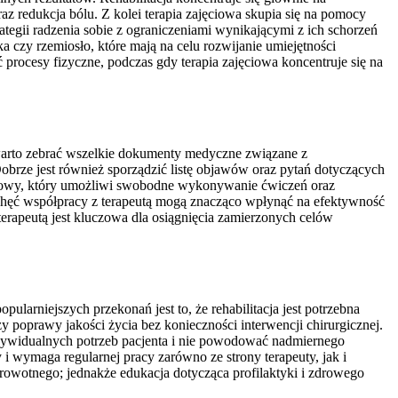
az redukcja bólu. Z kolei terapia zajęciowa skupia się na pomocy
egii radzenia sobie z ograniczeniami wynikającymi z ich schorzeń
 czy rzemiosło, które mają na celu rozwijanie umiejętności
 procesy fizyczne, podczas gdy terapia zajęciowa koncentruje się na
m warto zebrać wszelkie dokumenty medyczne związane z
brze jest również sporządzić listę objawów oraz pytań dotyczących
ortowy, który umożliwi swobodne wykonywanie ćwiczeń oraz
chęć współpracy z terapeutą mogą znacząco wpłynąć na efektywność
terapeutą jest kluczowa dla osiągnięcia zamierzonych celów
ularniejszych przekonań jest to, że rehabilitacja jest potrzebna
y poprawy jakości życia bez konieczności interwencji chirurgicznej.
indywidualnych potrzeb pacjenta i nie powodować nadmiernego
 i wymaga regularnej pracy zarówno ze strony terapeuty, jak i
owotnego; jednakże edukacja dotycząca profilaktyki i zdrowego