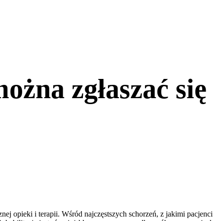
ożna zgłaszać się
j opieki i terapii. Wśród najczęstszych schorzeń, z jakimi pacjenci