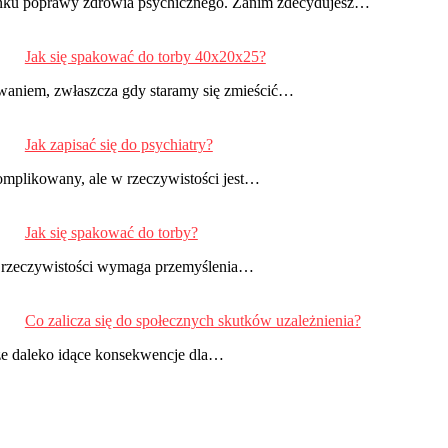
unku poprawy zdrowia psychicznego. Zanim zdecydujesz…
Jak się spakować do torby 40x20x25?
aniem, zwłaszcza gdy staramy się zmieścić…
Jak zapisać się do psychiatry?
omplikowany, ale w rzeczywistości jest…
Jak się spakować do torby?
 w rzeczywistości wymaga przemyślenia…
Co zalicza się do społecznych skutków uzależnienia?
akże daleko idące konsekwencje dla…