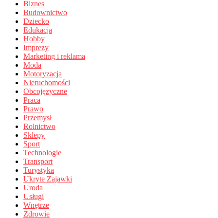
Biznes
Budownictwo
Dziecko
Edukacja
Hobby
Imprezy
Marketing i reklama
Moda
Motoryzacja
Nieruchomości
Obcojęzyczne
Praca
Prawo
Przemysł
Rolnictwo
Sklepy
Sport
Technologie
Transport
Turystyka
Ukryte Zajawki
Uroda
Usługi
Wnętrze
Zdrowie