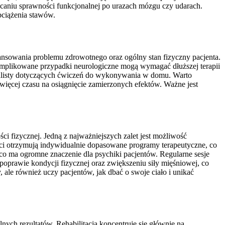
racaniu sprawności funkcjonalnej po urazach mózgu czy udarach.
ciążenia stawów.
awansowania problemu zdrowotnego oraz ogólny stan fizyczny pacjenta.
komplikowane przypadki neurologiczne mogą wymagać dłuższej terapii
ecjalisty dotyczących ćwiczeń do wykonywania w domu. Warto
 więcej czasu na osiągnięcie zamierzonych efektów. Ważne jest
ci fizycznej. Jedną z najważniejszych zalet jest możliwość
jenci otrzymują indywidualnie dopasowane programy terapeutyczne, co
o ma ogromne znaczenie dla psychiki pacjentów. Regularne sesje
poprawie kondycji fizycznej oraz zwiększeniu siły mięśniowej, co
y, ale również uczy pacjentów, jak dbać o swoje ciało i unikać
lnych rezultatów. Rehabilitacja koncentruje się głównie na