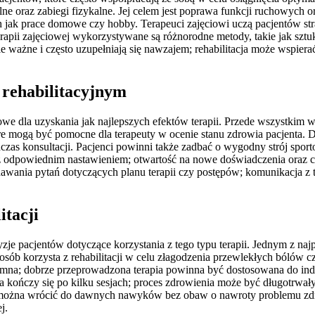
e oraz zabiegi fizykalne. Jej celem jest poprawa funkcji ruchowych or
ak prace domowe czy hobby. Terapeuci zajęciowi uczą pacjentów strat
ii zajęciowej wykorzystywane są różnorodne metody, takie jak sztuka
ważne i często uzupełniają się nawzajem; rehabilitacja może wspierać
 rehabilitacyjnym
zowe dla uzyskania jak najlepszych efektów terapii. Przede wszystki
 mogą być pomocne dla terapeuty w ocenie stanu zdrowia pacjenta. Do
czas konsultacji. Pacjenci powinni także zadbać o wygodny strój sp
 z odpowiednim nastawieniem; otwartość na nowe doświadczenia oraz 
dawania pytań dotyczących planu terapii czy postępów; komunikacja z 
itacji
e pacjentów dotyczące korzystania z tego typu terapii. Jednym z najpop
sób korzysta z rehabilitacji w celu złagodzenia przewlekłych bólów cz
rzyjemna; dobrze przeprowadzona terapia powinna być dostosowana do 
a kończy się po kilku sesjach; proces zdrowienia może być długotrwały
ii można wrócić do dawnych nawyków bez obaw o nawroty problemu zdr
j.