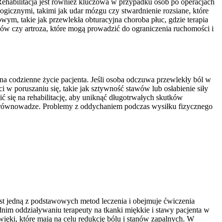
 Rehabilitacja jest również kluczowa w przypadku osób po operacjach
ogicznymi, takimi jak udar mózgu czy stwardnienie rozsiane, które
ym, takie jak przewlekła obturacyjna choroba płuc, gdzie terapia
ów czy artroza, które mogą prowadzić do ograniczenia ruchomości i
a codzienne życie pacjenta. Jeśli osoba odczuwa przewlekły ból w
i w poruszaniu się, takie jak sztywność stawów lub osłabienie siły
ię na rehabilitację, aby uniknąć długotrwałych skutków
 równowadze. Problemy z oddychaniem podczas wysiłku fizycznego
jest jedną z podstawowych metod leczenia i obejmuje ćwiczenia
nim oddziaływaniu terapeuty na tkanki miękkie i stawy pacjenta w
źwięki, które mają na celu redukcję bólu i stanów zapalnych. W