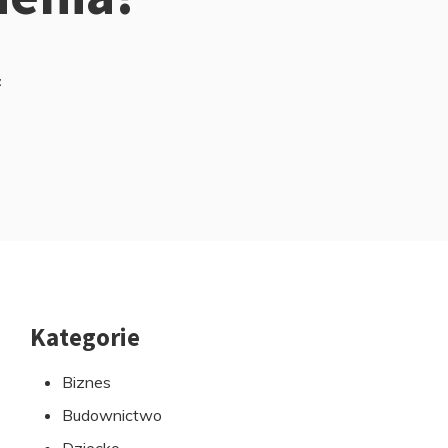
z
Kategorie
Przejdź
do
Biznes
stopki
Budownictwo