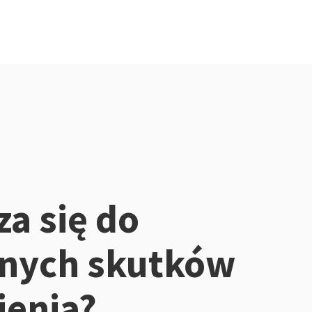
za się do
znych skutków
ienia?