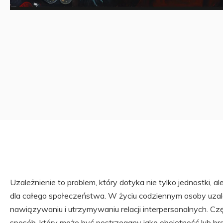
Uzależnienie to problem, który dotyka nie tylko jednostki, 
dla całego społeczeństwa. W życiu codziennym osoby uza
nawiązywaniu i utrzymywaniu relacji interpersonalnych. Cz
sposób, który może być postrzegany jako obojętność lub br