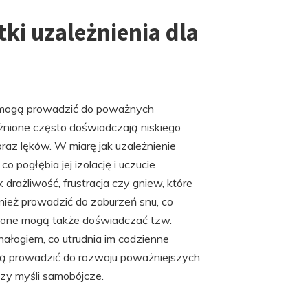
ki uzależnienia dla
 i mogą prowadzić do poważnych
nione często doświadczają niskiego
raz lęków. W miarę jak uzależnienie
 pogłębia jej izolację i uczucie
 drażliwość, frustracja czy gniew, które
nież prowadzić do zaburzeń snu, co
ione mogą także doświadczać tzw.
ałogiem, co utrudnia im codzienne
gą prowadzić do rozwoju poważniejszych
czy myśli samobójcze.