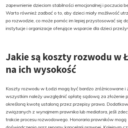
zapewnienie dzieciom stabilności emocjonalnej i poczucia 
Warto również zadbać o to, aby dzieci miały możliwość ut
po rozwodzie, co może pomóc im lepiej przystosować się do 
instytucje i organizacje oferujące wsparcie dla dzieci prz
Jakie są koszty rozwodu w Ł
na ich wysokość
Koszty rozwodu w Łodzi mogą być bardzo zróżnicowane i z
wszystkim należy uwzględnić opłatę sądową za złożenie
określoną kwotę ustaloną przez przepisy prawa. Dodatko
związanych z wynajmem prawnika lub mediatora, jeśli zdec
trakcie procesu rozwodowego. Honoraria prawników mogą zn
doświadczenia oraz renomy kancelarii prawnej. Kolejnym 