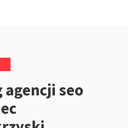
 agencji seo
iec
rzyski