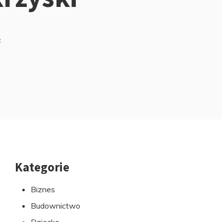
z
Kategorie
Przejdź
do
Biznes
stopki
Budownictwo