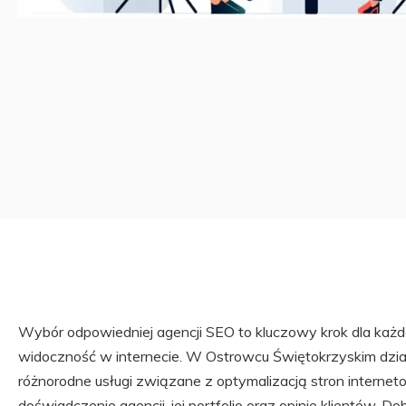
Wybór odpowiedniej agencji SEO to kluczowy krok dla każde
widoczność w internecie. W Ostrowcu Świętokrzyskim działa
różnorodne usługi związane z optymalizacją stron intern
doświadczenie agencji, jej portfolio oraz opinie klientów. D