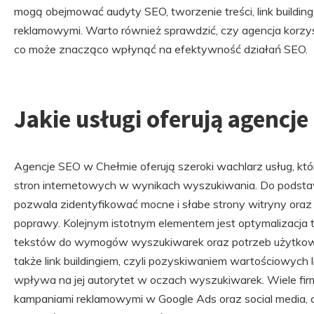
mogą obejmować audyty SEO, tworzenie treści, link buildi
reklamowymi. Warto również sprawdzić, czy agencja korzyst
co może znacząco wpłynąć na efektywność działań SEO.
Jakie usługi oferują agencj
Agencje SEO w Chełmie oferują szeroki wachlarz usług, kt
stron internetowych w wynikach wyszukiwania. Do podsta
pozwala zidentyfikować mocne i słabe strony witryny or
poprawy. Kolejnym istotnym elementem jest optymalizacja 
tekstów do wymogów wyszukiwarek oraz potrzeb użytkown
także link buildingiem, czyli pozyskiwaniem wartościowych
wpływa na jej autorytet w oczach wyszukiwarek. Wiele fir
kampaniami reklamowymi w Google Ads oraz social media, c