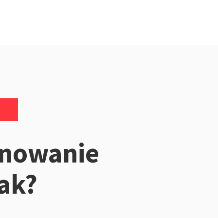
onowanie
jak?