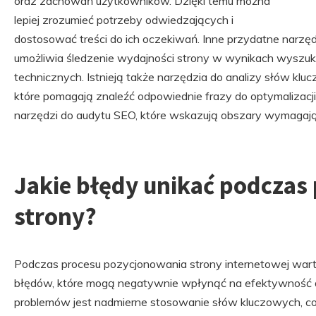
oraz zachowań użytkowników. Dzięki temu można
lepiej zrozumieć potrzeby odwiedzających i
dostosować treści do ich oczekiwań. Inne przydatne narzęd
umożliwia śledzenie wydajności strony w wynikach wyszuk
technicznych. Istnieją także narzędzia do analizy słów klu
które pomagają znaleźć odpowiednie frazy do optymalizacji
narzędzi do audytu SEO, które wskazują obszary wymagaj
Jakie błędy unikać podczas
strony?
Podczas procesu pozycjonowania strony internetowej wa
błędów, które mogą negatywnie wpłynąć na efektywność d
problemów jest nadmierne stosowanie słów kluczowych, c