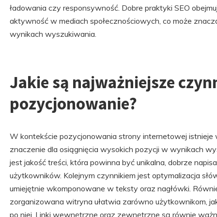
ładowania czy responsywność. Dobre praktyki SEO obejmuj
aktywność w mediach społecznościowych, co może znacz
wynikach wyszukiwania.
Jakie są najważniejsze czyn
pozycjonowanie?
W kontekście pozycjonowania strony internetowej istnieje 
znaczenie dla osiągnięcia wysokich pozycji w wynikach wy
jest jakość treści, która powinna być unikalna, dobrze napi
użytkowników. Kolejnym czynnikiem jest optymalizacja słó
umiejętnie wkomponowane w teksty oraz nagłówki. Również
zorganizowana witryna ułatwia zarówno użytkownikom, jak
po niej. Linki wewnętrzne oraz zewnętrzne są równie wa