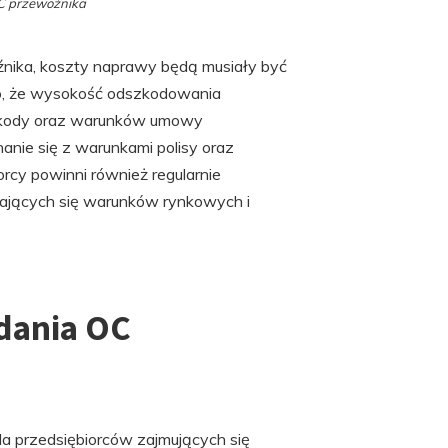
C przewoźnika
źnika, koszty naprawy będą musiały być
to, że wysokość odszkodowania
szkody oraz warunków umowy
anie się z warunkami polisy oraz
rcy powinni również regularnie
iających się warunków rynkowych i
adania OC
la przedsiębiorców zajmujących się