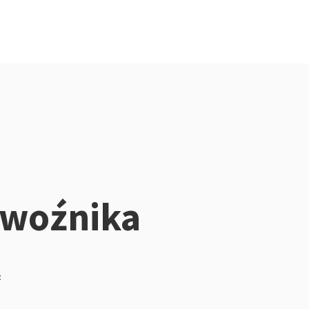
ewoźnika
z