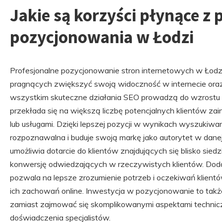
Jakie są korzyści płynące z
pozycjonowania w Łodzi
Profesjonalne pozycjonowanie stron internetowych w Łodzi 
pragnących zwiększyć swoją widoczność w internecie ora
wszystkim skuteczne działania SEO prowadzą do wzrostu o
przekłada się na większą liczbę potencjalnych klientów z
lub usługami. Dzięki lepszej pozycji w wynikach wyszukiwani
rozpoznawalna i buduje swoją markę jako autorytet w dane
umożliwia dotarcie do klientów znajdujących się blisko sied
konwersję odwiedzających w rzeczywistych klientów. Dod
pozwala na lepsze zrozumienie potrzeb i oczekiwań klien
ich zachowań online. Inwestycja w pozycjonowanie to tak
zamiast zajmować się skomplikowanymi aspektami technicz
doświadczenia specjalistów.