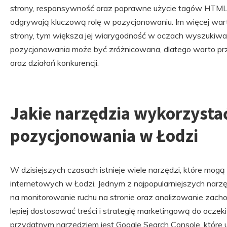
strony, responsywność oraz poprawne użycie tagów HTML. Li
odgrywają kluczową rolę w pozycjonowaniu. Im więcej war
strony, tym większa jej wiarygodność w oczach wyszukiwa
pozycjonowania może być zróżnicowana, dlatego warto pr
oraz działań konkurencji.
Jakie narzędzia wykorzysta
pozycjonowania w Łodzi
W dzisiejszych czasach istnieje wiele narzędzi, które mog
internetowych w Łodzi. Jednym z najpopularniejszych narzęd
na monitorowanie ruchu na stronie oraz analizowanie zac
lepiej dostosować treści i strategię marketingową do ocze
przydatnym narzędziem jest Google Search Console, które 