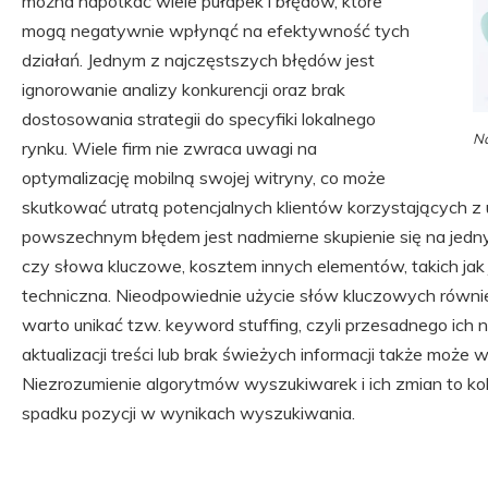
można napotkać wiele pułapek i błędów, które
mogą negatywnie wpłynąć na efektywność tych
działań. Jednym z najczęstszych błędów jest
ignorowanie analizy konkurencji oraz brak
dostosowania strategii do specyfiki lokalnego
Na
rynku. Wiele firm nie zwraca uwagi na
optymalizację mobilną swojej witryny, co może
skutkować utratą potencjalnych klientów korzystających z
powszechnym błędem jest nadmierne skupienie się na jednym
czy słowa kluczowe, kosztem innych elementów, takich jak 
techniczna. Nieodpowiednie użycie słów kluczowych równie
warto unikać tzw. keyword stuffing, czyli przesadnego ich 
aktualizacji treści lub brak świeżych informacji także może
Niezrozumienie algorytmów wyszukiwarek i ich zmian to ko
spadku pozycji w wynikach wyszukiwania.