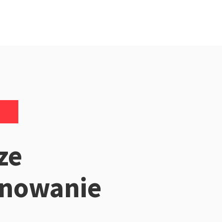
ze
onowanie