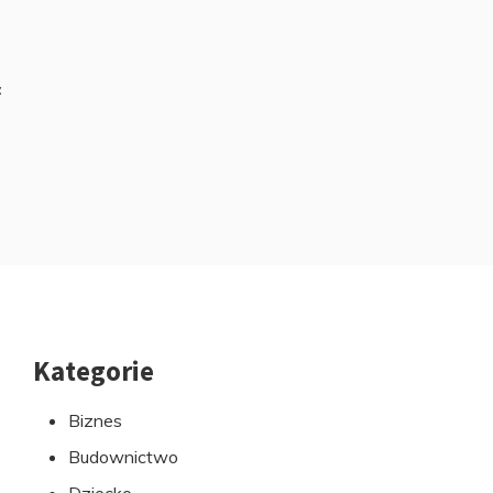
z
Kategorie
Przejdź
do
Biznes
stopki
Budownictwo