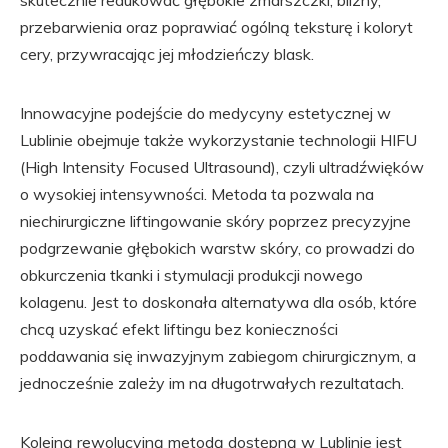
skutecznie redukować głębokie zmarszczki, blizny,
przebarwienia oraz poprawiać ogólną teksturę i koloryt
cery, przywracając jej młodzieńczy blask.
Innowacyjne podejście do medycyny estetycznej w
Lublinie obejmuje także wykorzystanie technologii HIFU
(High Intensity Focused Ultrasound), czyli ultradźwięków
o wysokiej intensywności. Metoda ta pozwala na
niechirurgiczne liftingowanie skóry poprzez precyzyjne
podgrzewanie głębokich warstw skóry, co prowadzi do
obkurczenia tkanki i stymulacji produkcji nowego
kolagenu. Jest to doskonała alternatywa dla osób, które
chcą uzyskać efekt liftingu bez konieczności
poddawania się inwazyjnym zabiegom chirurgicznym, a
jednocześnie zależy im na długotrwałych rezultatach.
Kolejną rewolucyjną metodą dostępną w Lublinie jest