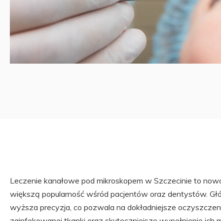
Leczenie kanałowe pod mikroskopem w Szczecinie to nowo
większą popularność wśród pacjentów oraz dentystów. Głów
wyższa precyzja, co pozwala na dokładniejsze oczyszcze
zainfekowanej tkanki oraz skuteczniejsze wypełnienie ich 