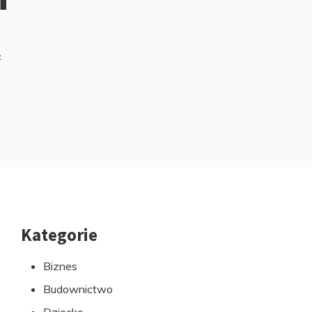
z
Kategorie
Przejdź
do
Biznes
stopki
Budownictwo