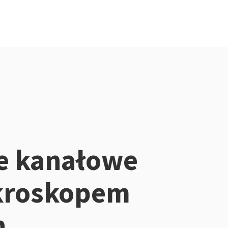
e kanałowe
kroskopem
n