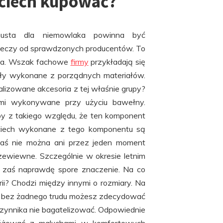
ociech kupować?
husta dla niemowlaka powinna być
 rzeczy od sprawdzonych producentów. To
nia. Wszak fachowe
firmy
przykładają się
yły wykonane z porządnych materiałów.
lizowane akcesoria z tej właśnie grupy?
ymi wykonywane przy użyciu bawełny.
y z takiego względu, że ten komponent
ociech wykonane z tego komponentu są
zaś nie można ani przez jeden moment
ewiewne. Szczególnie w okresie letnim
a zaś naprawdę spore znaczenie. Na co
ii? Chodzi między innymi o rozmiary. Na
tym bez żadnego trudu możesz zdecydować
 czynnika nie bagatelizować. Odpowiednie