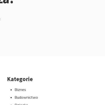
z
Kategorie
Przejdź
do
Biznes
stopki
Budownictwo