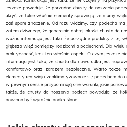
dziecka. Konstrukcja jest taka, że nie czujemy na przykła
jeszcze powoduje, że porządne chusty do noszenia pocie
ukryć, że takie właśnie elementy sprawiają, że mamy wię
zaś spore znaczenie. Od razu widzimy, czy pociecha ma j
zatem dziwnego, że generalnie dobrej jakości chusta do no
ważna informacja jest taka, że porządne produkty z tej wł
głębsza więź pomiędzy rodzicami a pociechami. Dla wielu
praktyczność, lecz ten właśnie aspekt. O czym jeszcze n
informacja jest taka, że chusta dla noworodka jest napr
komfortowo oraz zarazem bezpiecznie. Warto także m
elementy ułatwiają zaaklimatyzowanie się pociechom do 
w pewnym sensie przypominają one warunki, jakie panował
także, że chusty do noszenia pociech powodują, że kolk
powinno być wyraźnie podkreślone.