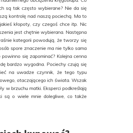
d nadmiernego obciążenia kręgosłupa. Co
ch są tak często wybierane? Nie da się
kszą kontrolę nad naszą pociechą. Ma to
akieś kłopoty, czy czegoś chce itp. Nic
szenia jest chętnie wybierana. Następna
aśnie kategorii powodują, że tworzy się
 osób spore znaczenie ma nie tylko sama
ie powinno się zapominać? Kolejna cenna
awdę bardzo wygodna. Pociechy czują się
ieć na uwadze czynnik, że tego typu
nowego, otaczającego ich świata. Wszak
y w brzuchu matki. Eksperci podkreślają
i są o wiele mnie dolegliwe, co także