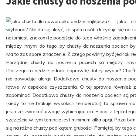
Jakie chusty do noszenia p
Jaka c
wybrana? Nie da się ukryć, że sporo osób decyduje się na
natomiast znakomite podejście do tego właśnie zagadnie
między innymi do tego, by chusty do noszenia pociech b
Ma to zaś spore znaczenie. Z czego powinny być jednak rea
Porządne chusty do noszenia pociech są między inn
Dlaczego to będzie jednak naprawdę dobry wybór? Choćb
nie powoduje alergii. Dodatkowo chusty do noszenia p
łatwe w aspekcie czyszczenia. O tej sprawie również 
zapominać. Dodatkowo chusty do noszenia pociech są prz
(kiedy to nie brakuje wysokich temperatur) ta sprawa m
jeszcze zwracać uwagę wybierając akcesoria z tej kategor
szczęście w tym temacie jest minimum kilka opcji. Poza 
się na różne chusty pod kątem grubości. Pamiętaj, by tego