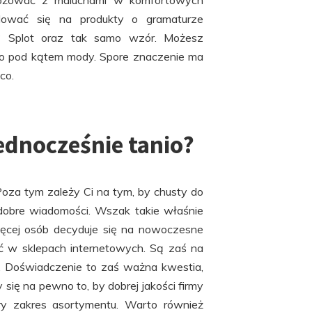
dróżować z maluchami w komfortowych
dować się na produkty o gramaturze
e? Splot oraz tak samo wzór. Możesz
lko pod kątem mody. Spore znaczenie ma
co.
jednocześnie tanio?
Poza tym zależy Ci na tym, by chusty do
dobre wiadomości. Wszak takie właśnie
więcej osób decyduje się na nowoczesne
ć w sklepach internetowych. Są zaś na
ż. Doświadczenie to zaś ważna kwestia,
ię na pewno to, by dobrej jakości firmy
ry zakres asortymentu. Warto również