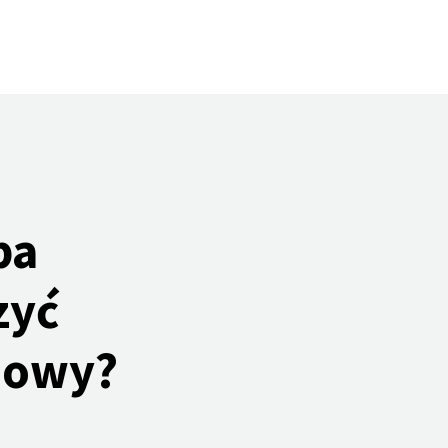
ba
zyć
dowy?