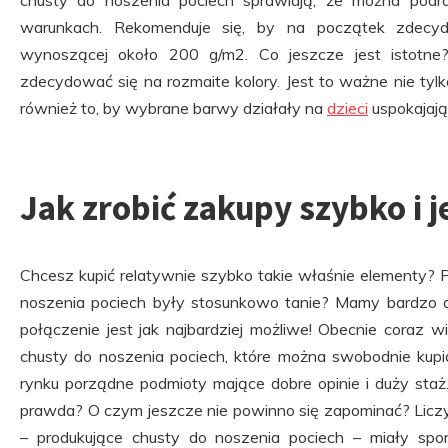
chusty do noszenia pociech sprawiają, że można po
warunkach. Rekomenduje się, by na początek zdecy
wynoszącej około 200 g/m2. Co jeszcze jest istotn
zdecydować się na rozmaite kolory. Jest to ważne nie ty
również to, by wybrane barwy działały na
dzieci
uspokajają
Jak zrobić zakupy szybko i 
Chcesz kupić relatywnie szybko takie właśnie elementy? 
noszenia pociech były stosunkowo tanie? Mamy bardzo 
połączenie jest jak najbardziej możliwe! Obecnie coraz 
chusty do noszenia pociech, które można swobodnie kupi
rynku porządne podmioty mające dobre opinie i duży sta
prawda? O czym jeszcze nie powinno się zapominać? Liczy s
– produkujące chusty do noszenia pociech – miały spo