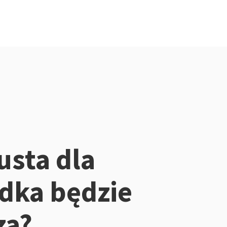
usta dla
dka będzie
za?