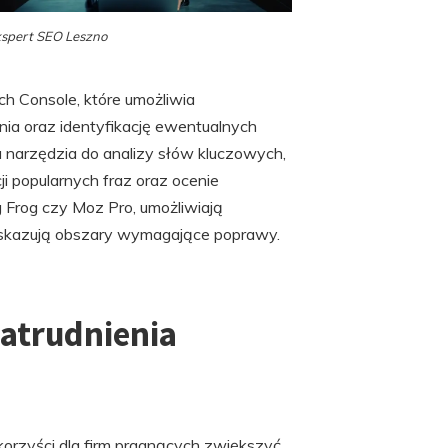
spert SEO Leszno
h Console, które umożliwia
ia oraz identyfikację ewentualnych
narzędzia do analizy słów kluczowych,
ji popularnych fraz oraz ocenie
g Frog czy Moz Pro, umożliwiają
 wskazują obszary wymagające poprawy.
zatrudnienia
korzyści dla firm pragnących zwiększyć