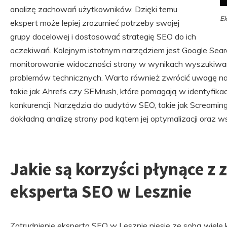
analizę zachowań użytkowników. Dzięki temu
Ek
ekspert może lepiej zrozumieć potrzeby swojej
grupy docelowej i dostosować strategię SEO do ich
oczekiwań. Kolejnym istotnym narzędziem jest Google Searc
monitorowanie widoczności strony w wynikach wyszukiwan
problemów technicznych. Warto również zwrócić uwagę na 
takie jak Ahrefs czy SEMrush, które pomagają w identyfikac
konkurencji. Narzędzia do audytów SEO, takie jak Screamin
dokładną analizę strony pod kątem jej optymalizacji oraz
Jakie są korzyści płynące z 
eksperta SEO w Lesznie
Zatrudnienie eksperta SEO w Lesznie niesie ze sobą wiele 