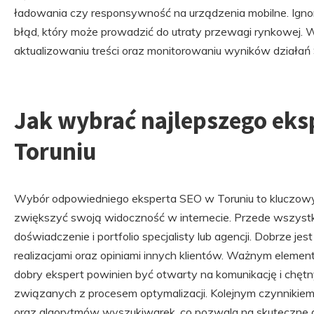
ładowania czy responsywność na urządzenia mobilne. Ignoro
błąd, który może prowadzić do utraty przewagi rynkowej. 
aktualizowaniu treści oraz monitorowaniu wyników działań
Jak wybrać najlepszego eks
Toruniu
Wybór odpowiedniego eksperta SEO w Toruniu to kluczowy k
zwiększyć swoją widoczność w internecie. Przede wszyst
doświadczenie i portfolio specjalisty lub agencji. Dobrze j
realizacjami oraz opiniami innych klientów. Ważnym element
dobry ekspert powinien być otwarty na komunikację i chętn
związanych z procesem optymalizacji. Kolejnym czynnikiem
oraz algorytmów wyszukiwarek, co pozwala na skuteczne d