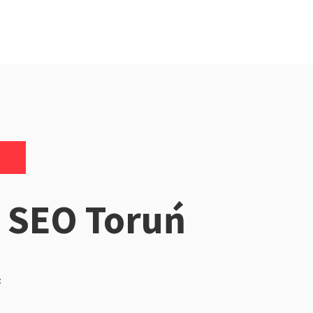
 SEO Toruń
z