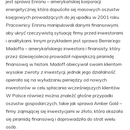
jest sprawa Enronu – amerykańskiej korporacji
energetycznej, która dopuściła się masowych oszustw
księgowych prowadzących do jej upadku w 2001 roku.
Pracownicy Enronu manipulowali danymi finansowymi,
aby ukryć rzeczywistą sytuację firmy przed inwestorami
i analitykami. Innym przykładem jest sprawa Bernie’ego
Madoffa – amerykańskiego inwestora i finansisty, który
przez dziesięciolecia prowadził największą piramidę
finansową w historii. Madoff obiecywał swoim klientom
wysokie zwroty z inwestycji, jednak jego działalność
opierała się na wyłudzaniu pieniędzy od nowych
inwestorów w celu spłacania wcześniejszych klientów.
W Polsce również można znaleźć głośne przypadki
oszustw gospodarczych, takie jak sprawa Amber Gold –
firmy zajmującej się inwestycjami w złoto, która okazała
się piramidą finansową i doprowadziła do strat wielu
osób.