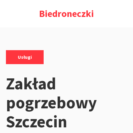
Przejdź
Biedroneczki
do
treści
Kategorie:
Usługi
Zakład
pogrzebowy
Szczecin