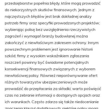
przedsiębiorstw popełnia błędy, które mogą prowadzić
do niekorzystnych skutków finansowych. Jednym z
najczęstszych błędów jest brak dokładnej analizy
potrzeb firmy oraz specyfiki prowadzonych projektów;
wybierając polisę bez uwzględnienia rzeczywistych
zagrożeń i wymagań branży budowlanej można
zakończyć z niewłaściwym zakresem ochrony. Innym
powszechnym problemem jest ignorowanie historii
szkód; firmy z wysokim wskaźnikiem zgłaszania
roszczeń powinny być świadome potencjalnych
konsekwencji finansowych związanych z wyborem
niewłaściwej polisy. Również nieporównywanie ofert
różnych towarzystw ubezpieczeniowych może
prowadzić do przepłacania za składki; warto poświęcić
czas na zebranie informacji o dostępnych opcjach oraz
ich warunkach. Często zdarza się także niedocenianie
znaczenia klauzul dodatkowych; niektóre polisy mogą