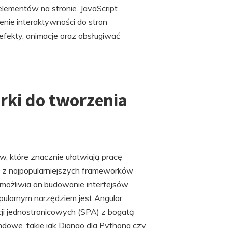
lementów na stronie. JavaScript
nie interaktywności do stron
fekty, animacje oraz obsługiwać
rki do tworzenia
, które znacznie ułatwiają pracę
m z najpopularniejszych frameworków
możliwia on budowanie interfejsów
ularnym narzędziem jest Angular,
cji jednostronicowych (SPA) z bogatą
ndowe, takie jak Django dla Pythona czy