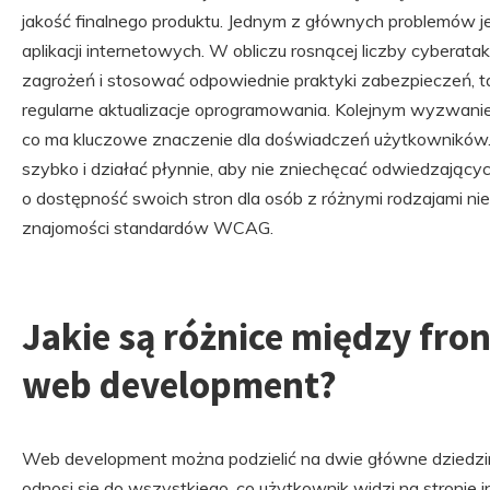
jakość finalnego produktu. Jednym z głównych problemów 
aplikacji internetowych. W obliczu rosnącej liczby cyberat
zagrożeń i stosować odpowiednie praktyki zabezpieczeń, t
regularne aktualizacje oprogramowania. Kolejnym wyzwanie
co ma kluczowe znaczenie dla doświadczeń użytkowników.
szybko i działać płynnie, aby nie zniechęcać odwiedzając
o dostępność swoich stron dla osób z różnymi rodzajami n
znajomości standardów WCAG.
Jakie są różnice między fro
web development?
Web development można podzielić na dwie główne dziedzin
odnosi się do wszystkiego, co użytkownik widzi na stronie i