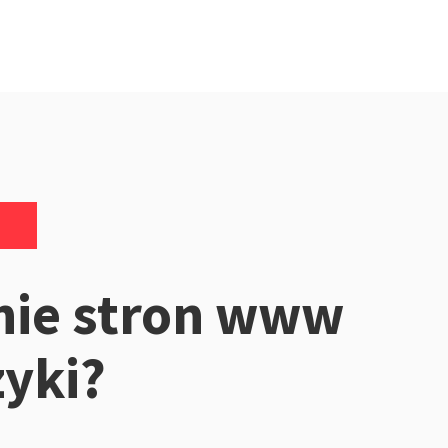
nie stron www
zyki?