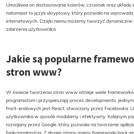
Umożliwia on dostosowanie kolorów, czcionek oraz układu e
natomiast to język skryptowy, który pozwala na wprowadze
internetowych. Dzięki niemu możemy tworzyć dynamiczne e
zdarzenia użytkownika.
Jakie są popularne framewo
stron www?
W świecie tworzenia stron www istnieje wiele frameworków
programistom i przyspieszają proces developmentu. Jedny
front-endowych jest React, stworzony przez Facebooka. U
użytkownika w sposób modularny i efektywny. Kolejnym pop
rozwijany przez Google, który pozwala na tworzenie aplika
funkcjonalnością. Z drugiej strony mamy frameworki back-e