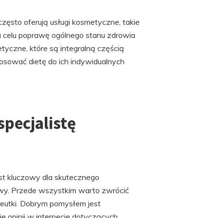
zęsto oferują usługi kosmetyczne, takie
na celu poprawę ogólnego stanu zdrowia
yczne, które są integralną częścią
stosować dietę do ich indywidualnych
pecjalistę
est kluczowy dla skutecznego
wy. Przede wszystkim warto zwrócić
peutki. Dobrym pomysłem jest
e opinii w internecie dotyczących