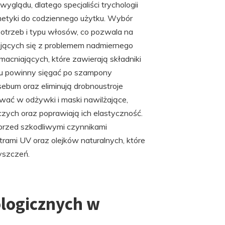
wyglądu, dlatego specjaliści trychologii
etyki do codziennego użytku. Wybór
otrzeb i typu włosów, co pozwala na
ających się z problemem nadmiernego
niających, które zawierają składniki
eżu powinny sięgać po szampony
sebum oraz eliminują drobnoustroje
ać w odżywki i maski nawilżające,
ych oraz poprawiają ich elastyczność.
przed szkodliwymi czynnikami
trami UV oraz olejków naturalnych, które
yszczeń.
ologicznych w