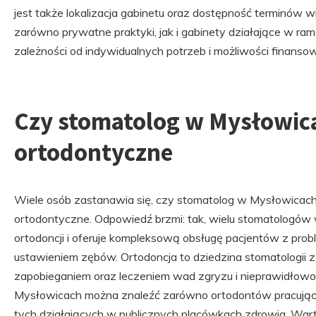
jest także lokalizacja gabinetu oraz dostępność terminów
zarówno prywatne praktyki, jak i gabinety działające w r
zależności od indywidualnych potrzeb i możliwości finanso
Czy stomatolog w Mysłowica
ortodontyczne
Wiele osób zastanawia się, czy stomatolog w Mysłowicac
ortodontyczne. Odpowiedź brzmi: tak, wielu stomatologów w
ortodoncji i oferuje kompleksową obsługę pacjentów z pr
ustawieniem zębów. Ortodoncja to dziedzina stomatologii 
zapobieganiem oraz leczeniem wad zgryzu i nieprawidłow
Mysłowicach można znaleźć zarówno ortodontów pracujący
tych działających w publicznych placówkach zdrowia. Wart