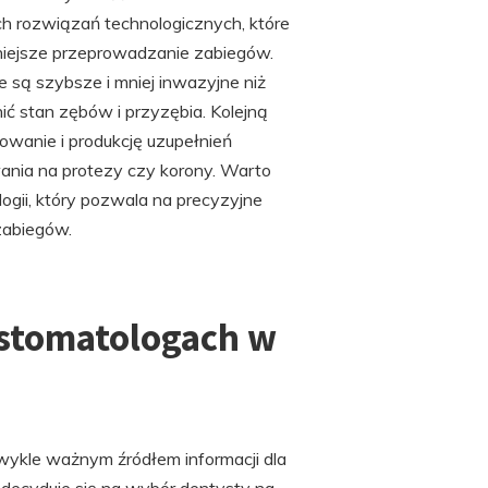
 rozwiązań technologicznych, które
niejsze przeprowadzanie zabiegów.
 są szybsze i mniej inwazyjne niż
ić stan zębów i przyzębia. Kolejną
wanie i produkcję uzupełnień
wania na protezy czy korony. Warto
gii, który pozwala na precyzyjne
zabiegów.
o stomatologach w
ykle ważnym źródłem informacji dla
 decyduje się na wybór dentysty na