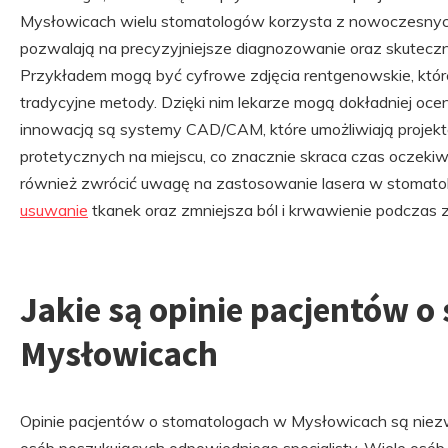
Mysłowicach wielu stomatologów korzysta z nowoczesnych
pozwalają na precyzyjniejsze diagnozowanie oraz skutecz
Przykładem mogą być cyfrowe zdjęcia rentgenowskie, które
tradycyjne metody. Dzięki nim lekarze mogą dokładniej ocen
innowacją są systemy CAD/CAM, które umożliwiają projekto
protetycznych na miejscu, co znacznie skraca czas oczeki
również zwrócić uwagę na zastosowanie lasera w stomatolo
usuwanie
tkanek oraz zmniejsza ból i krwawienie podczas 
Jakie są opinie pacjentów 
Mysłowicach
Opinie pacjentów o stomatologach w Mysłowicach są niezw
osób poszukujących odpowiedniego specjalisty. Wiele osób