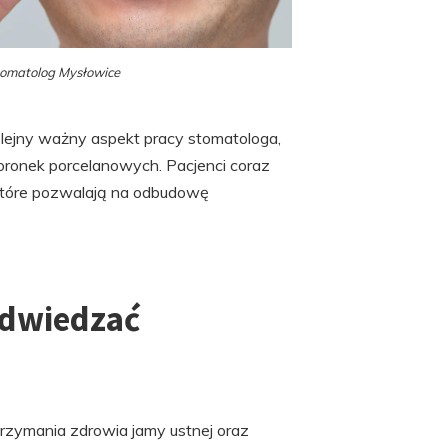
omatolog Mysłowice
ejny ważny aspekt pracy stomatologa,
oronek porcelanowych. Pacjenci coraz
, które pozwalają na odbudowę
odwiedzać
h
trzymania zdrowia jamy ustnej oraz