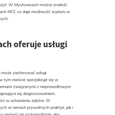
 wizyt. W Mysłowicach można znaleźć
amach NFZ, co daje możliwość wyboru w
wych.
ch oferuje usługi
h może zaoferować usługi
 tym mieście specjalizuje się w
oblemami związanymi z nieprawidłowym
zajmująca się diagnozowaniem,
ości w ustawieniu zębów. W
ch w ramach prywatnych praktyk, jak i
o umówić się na konsultację, aby