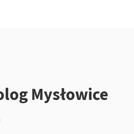
olog Mysłowice
z