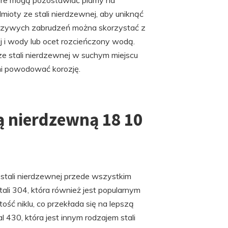
tóre mogą pozostawiać plamy na
mioty ze stali nierdzewnej, aby uniknąć
rczywych zabrudzeń można skorzystać z
 i wody lub ocet rozcieńczony wodą.
e stali nierdzewnej w suchym miejscu
mi powodować korozję.
lą nierdzewną 18 10
 stali nierdzewnej przede wszystkim
li 304, która również jest popularnym
ść niklu, co przekłada się na lepszą
l 430, która jest innym rodzajem stali