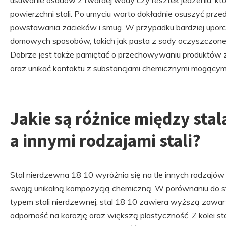
usuwanie osadów z twardej wody czy resztek jedzenia, k
powierzchni stali. Po umyciu warto dokładnie osuszyć przed
powstawania zacieków i smug. W przypadku bardziej upo
domowych sposobów, takich jak pasta z sody oczyszczonej
Dobrze jest także pamiętać o przechowywaniu produktów z
oraz unikać kontaktu z substancjami chemicznymi mogący
Jakie są różnice między sta
a innymi rodzajami stali?
Stal nierdzewna 18 10 wyróżnia się na tle innych rodzajów
swoją unikalną kompozycją chemiczną. W porównaniu do sta
typem stali nierdzewnej, stal 18 10 zawiera wyższą zawarto
odporność na korozję oraz większą plastyczność. Z kolei sta