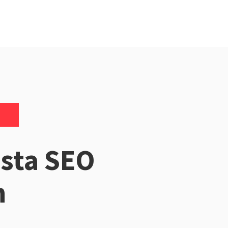
ista SEO
n