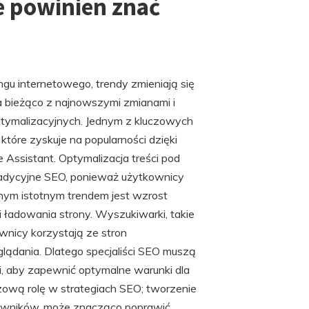
e powinien znać
gu internetowego, trendy zmieniają się
na bieżąco z najnowszymi zmianami i
ptymalizacyjnych. Jednym z kluczowych
tóre zyskuje na popularności dzięki
 Assistant. Optymalizacja treści pod
adycyjne SEO, ponieważ użytkownicy
jnym istotnym trendem jest wzrost
ładowania strony. Wyszukiwarki, takie
ownicy korzystają ze stron
glądania. Dlatego specjaliści SEO muszą
, aby zapewnić optymalne warunki dla
ową rolę w strategiach SEO; tworzenie
kowników, może znacząco poprawić