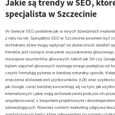
Jakie są trendy w SEO, któr
specjalista w Szczecinie
W świecie SEO, podobnie jak w innych dziedzinach marketin
z roku na rok. Specjalista SEO w Szczecinie powinien być 
technikami, które mogą wpłynąć na skuteczność działań o
trendów jest rosnące znaczenie wyszukiwania głosowego, k
rozwojowi asystentów głosowych, takich jak Siri czy Google
kątem zapytań głosowych wymaga innego podejścia niż tr
często formułują pytania w bardziej naturalny sposób. Kole
znaczenia doświadczeń użytkowników (UX) oraz szybkości 
jak Google, coraz bardziej koncentrują się na tym, jak użytk
internetowych i jakie mają doświadczenia podczas ich prze
współpracować z zespołami projektowymi i deweloperskimi
odwiedzających. Również content marketing odgrywa klucz
wartościowych treści, które odpowiadają na pytania użyt