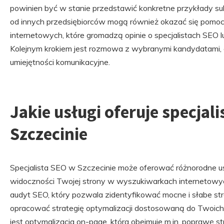
powinien być w stanie przedstawić konkretne przykłady s
od innych przedsiębiorców mogą również okazać się pomoc
internetowych, które gromadzą opinie o specjalistach SEO 
Kolejnym krokiem jest rozmowa z wybranymi kandydatami, a
umiejętności komunikacyjne.
Jakie usługi oferuje specjal
Szczecinie
Specjalista SEO w Szczecinie może oferować różnorodne us
widoczności Twojej strony w wyszukiwarkach internetowy
audyt SEO, który pozwala zidentyfikować mocne i słabe st
opracować strategię optymalizacji dostosowaną do Twoic
jest optymalizacja on-page, która obejmuje m.in. poprawę str