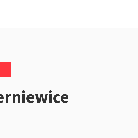
erniewice
z