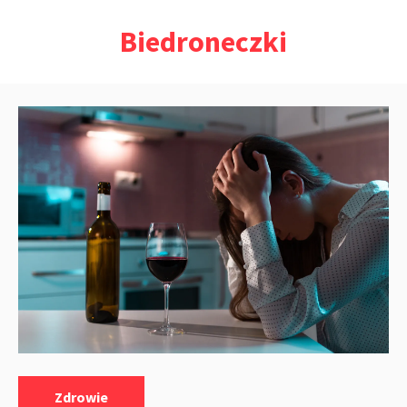
Przejdź
Biedroneczki
do
treści
Kategorie:
Zdrowie