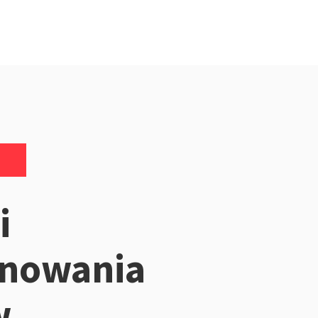
i
onowania
w