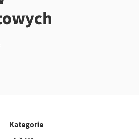
etowych
z
Kategorie
Przejdź
do
Biznes