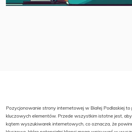
Pozycjonowanie strony internetowej w Białej Podlaskiej to
kluczowych elementów. Przede wszystkim istotne jest, ab
kątem wyszukiwarek internetowych, co oznacza, że powi
kluczowe, które potencjalni klienci mogą wpisywać w wys