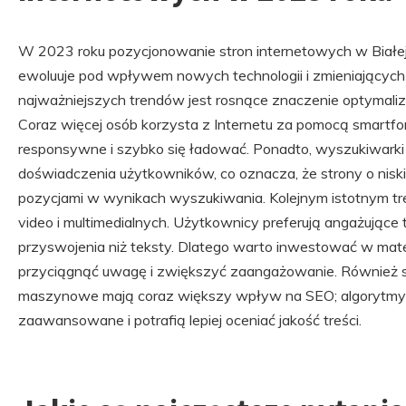
W 2023 roku pozycjonowanie stron internetowych w Białej 
ewoluuje pod wpływem nowych technologii i zmieniającyc
najważniejszych trendów jest rosnące znaczenie optymaliz
Coraz więcej osób korzysta z Internetu za pomocą smartf
responsywne i szybko się ładować. Ponadto, wyszukiwarki t
doświadczenia użytkowników, co oznacza, że strony o nisk
pozycjami w wynikach wyszukiwania. Kolejnym istotnym tre
video i multimedialnych. Użytkownicy preferują angażujące t
przyswojenia niż teksty. Dlatego warto inwestować w materi
przyciągnąć uwagę i zwiększyć zaangażowanie. Również sz
maszynowe mają coraz większy wpływ na SEO; algorytmy w
zaawansowane i potrafią lepiej oceniać jakość treści.