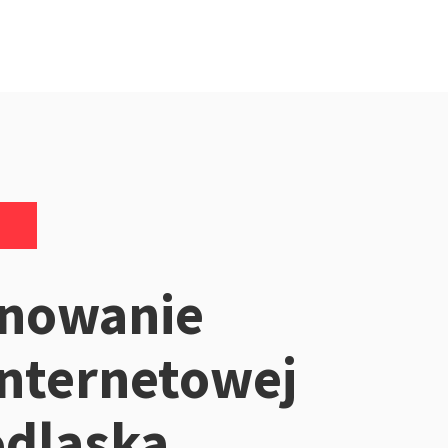
onowanie
internetowej
odlaska