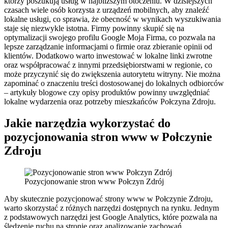
którzy poszukują usług w najbliższym otoczeniu. W dzisiejszych
czasach wiele osób korzysta z urządzeń mobilnych, aby znaleźć
lokalne usługi, co sprawia, że obecność w wynikach wyszukiwania
staje się niezwykle istotna. Firmy powinny skupić się na
optymalizacji swojego profilu Google Moja Firma, co pozwala na
lepsze zarządzanie informacjami o firmie oraz zbieranie opinii od
klientów. Dodatkowo warto inwestować w lokalne linki zwrotne
oraz współpracować z innymi przedsiębiorstwami w regionie, co
może przyczynić się do zwiększenia autorytetu witryny. Nie można
zapominać o znaczeniu treści dostosowanej do lokalnych odbiorców
– artykuły blogowe czy opisy produktów powinny uwzględniać
lokalne wydarzenia oraz potrzeby mieszkańców Połczyna Zdroju.
Jakie narzędzia wykorzystać do
pozycjonowania stron www w Połczynie
Zdroju
Pozycjonowanie stron www Połczyn Zdrój
Aby skutecznie pozycjonować strony www w Połczynie Zdroju,
warto skorzystać z różnych narzędzi dostępnych na rynku. Jednym
z podstawowych narzędzi jest Google Analytics, które pozwala na
śledzenie ruchu na stronie oraz analizowanie zachowań