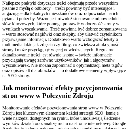
Najlepsze praktyki dotyczące treści obejmują przede wszystkim
pisanie z myślą o odbiorcy – treści powinny być interesujące i
angażujące dla lokalnych mieszkańców oraz odpowiadać na ich
pytania i potrzeby. Ważne jest również stosowanie odpowiednich
słów kluczowych, które pomogą poprawić widoczność strony w
wynikach wyszukiwania. Treść powinna być dobrze zorganizowana
– warto stosować nagłówki oraz akapity, aby ułatwić czytelnikom
przyswajanie informacji. Dodatkowo warto wzbogacać teksty o
multimedia takie jak zdjęcia czy filmy, co zwiększa atrakcyjność
strony i może przyciągnąć więcej odwiedzających. Regularne
aktualizowanie treści jest równie istotne – świeże informacje
przyciągają uwagę zarówno użytkowników, jak i algorytmów
wyszukiwarek. Nie można zapominać o optymalizacji meta tagów
oraz opisów alt dla obrazków – to dodatkowe elementy wpływające
na SEO strony.
Jak monitorować efekty pozycjonowania
stron www w Połczynie Zdroju
Monitorowanie efektów pozycjonowania stron www w Połczynie
Zdroju jest kluczowym elementem każdej strategii SEO. Istnieje
wiele narzędzi dostępnych na rynku, które umożliwiają śledzenie
wyników działań oraz analizę ruchu na stronie internetowej. Google
Analytics to jedno z najpopularniejszych narzędzi pozwalających na