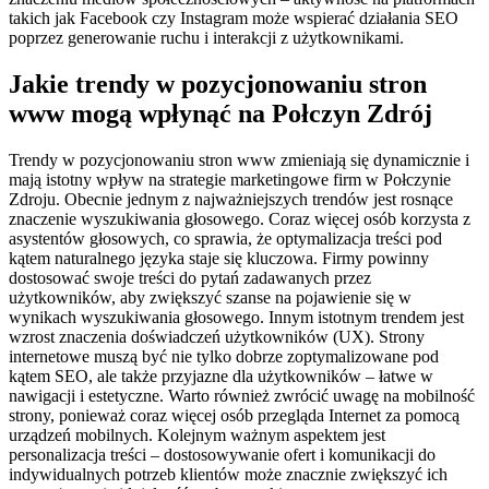
takich jak Facebook czy Instagram może wspierać działania SEO
poprzez generowanie ruchu i interakcji z użytkownikami.
Jakie trendy w pozycjonowaniu stron
www mogą wpłynąć na Połczyn Zdrój
Trendy w pozycjonowaniu stron www zmieniają się dynamicznie i
mają istotny wpływ na strategie marketingowe firm w Połczynie
Zdroju. Obecnie jednym z najważniejszych trendów jest rosnące
znaczenie wyszukiwania głosowego. Coraz więcej osób korzysta z
asystentów głosowych, co sprawia, że optymalizacja treści pod
kątem naturalnego języka staje się kluczowa. Firmy powinny
dostosować swoje treści do pytań zadawanych przez
użytkowników, aby zwiększyć szanse na pojawienie się w
wynikach wyszukiwania głosowego. Innym istotnym trendem jest
wzrost znaczenia doświadczeń użytkowników (UX). Strony
internetowe muszą być nie tylko dobrze zoptymalizowane pod
kątem SEO, ale także przyjazne dla użytkowników – łatwe w
nawigacji i estetyczne. Warto również zwrócić uwagę na mobilność
strony, ponieważ coraz więcej osób przegląda Internet za pomocą
urządzeń mobilnych. Kolejnym ważnym aspektem jest
personalizacja treści – dostosowywanie ofert i komunikacji do
indywidualnych potrzeb klientów może znacznie zwiększyć ich