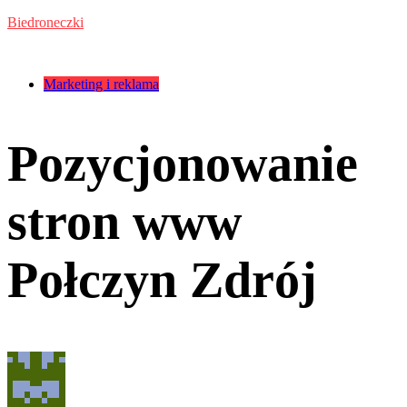
Przejdź
Biedroneczki
do
treści
Kategorie:
Marketing i reklama
Pozycjonowanie
stron www
Połczyn Zdrój