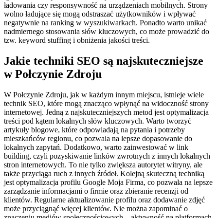
ładowania czy responsywność na urządzeniach mobilnych. Strony
wolno ładujące się mogą odstraszać użytkowników i wpływać
negatywnie na ranking w wyszukiwarkach. Ponadto warto unikać
nadmiernego stosowania słów kluczowych, co może prowadzić do
tzw. keyword stuffing i obniżenia jakości treści.
Jakie techniki SEO są najskuteczniejsze
w Połczynie Zdroju
W Połczynie Zdroju, jak w każdym innym miejscu, istnieje wiele
technik SEO, które mogą znacząco wpłynąć na widoczność strony
internetowej. Jedną z najskuteczniejszych metod jest optymalizacja
treści pod kątem lokalnych słów kluczowych. Warto tworzyć
artykuły blogowe, które odpowiadają na pytania i potrzeby
mieszkańców regionu, co pozwala na lepsze dopasowanie do
lokalnych zapytań. Dodatkowo, warto zainwestować w link
building, czyli pozyskiwanie linków zwrotnych z innych lokalnych
stron internetowych. To nie tylko zwiększa autorytet witryny, ale
także przyciąga ruch z innych źródeł. Kolejną skuteczną techniką
jest optymalizacja profilu Google Moja Firma, co pozwala na lepsze
zarządzanie informacjami o firmie oraz zbieranie recenzji od
klientów. Regularne aktualizowanie profilu oraz dodawanie zdjęć
może przyciągnąć więcej klientów. Nie można zapominać o
znaczeniu mediów społecznościowych – aktywność na platformach