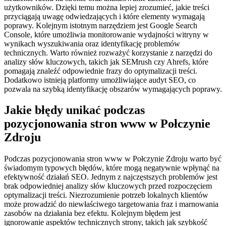
użytkowników. Dzięki temu można lepiej zrozumieć, jakie treści
przyciągają uwagę odwiedzających i które elementy wymagają
poprawy. Kolejnym istotnym narzędziem jest Google Search
Console, które umożliwia monitorowanie wydajności witryny w
wynikach wyszukiwania oraz identyfikację problemów
technicznych. Warto również rozważyć korzystanie z narzędzi do
analizy słów kluczowych, takich jak SEMrush czy Ahrefs, które
pomagają znaleźć odpowiednie frazy do optymalizacji treści.
Dodatkowo istnieją platformy umożliwiające audyt SEO, co
pozwala na szybką identyfikację obszarów wymagających poprawy.
Jakie błędy unikać podczas
pozycjonowania stron www w Połczynie
Zdroju
Podczas pozycjonowania stron www w Połczynie Zdroju warto być
świadomym typowych błędów, które mogą negatywnie wpłynąć na
efektywność działań SEO. Jednym z najczęstszych problemów jest
brak odpowiedniej analizy słów kluczowych przed rozpoczęciem
optymalizacji treści. Niezrozumienie potrzeb lokalnych klientów
może prowadzić do niewłaściwego targetowania fraz i marnowania
zasobów na działania bez efektu. Kolejnym błędem jest
ignorowanie aspektów technicznych strony, takich jak szybkość