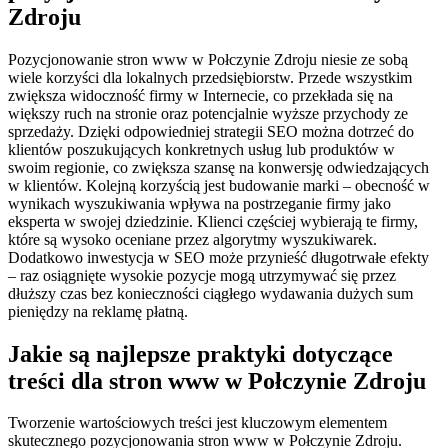
Zdroju
Pozycjonowanie stron www w Połczynie Zdroju niesie ze sobą
wiele korzyści dla lokalnych przedsiębiorstw. Przede wszystkim
zwiększa widoczność firmy w Internecie, co przekłada się na
większy ruch na stronie oraz potencjalnie wyższe przychody ze
sprzedaży. Dzięki odpowiedniej strategii SEO można dotrzeć do
klientów poszukujących konkretnych usług lub produktów w
swoim regionie, co zwiększa szansę na konwersję odwiedzających
w klientów. Kolejną korzyścią jest budowanie marki – obecność w
wynikach wyszukiwania wpływa na postrzeganie firmy jako
eksperta w swojej dziedzinie. Klienci częściej wybierają te firmy,
które są wysoko oceniane przez algorytmy wyszukiwarek.
Dodatkowo inwestycja w SEO może przynieść długotrwałe efekty
– raz osiągnięte wysokie pozycje mogą utrzymywać się przez
dłuższy czas bez konieczności ciągłego wydawania dużych sum
pieniędzy na reklamę płatną.
Jakie są najlepsze praktyki dotyczące
treści dla stron www w Połczynie Zdroju
Tworzenie wartościowych treści jest kluczowym elementem
skutecznego pozycjonowania stron www w Połczynie Zdroju.