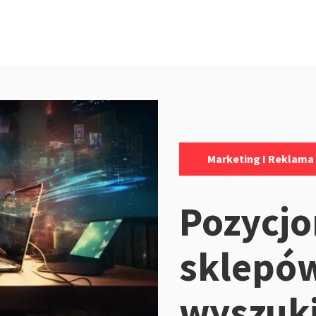
Kategorie:
Marketing I Reklama
Pozycj
sklepó
wyszuki