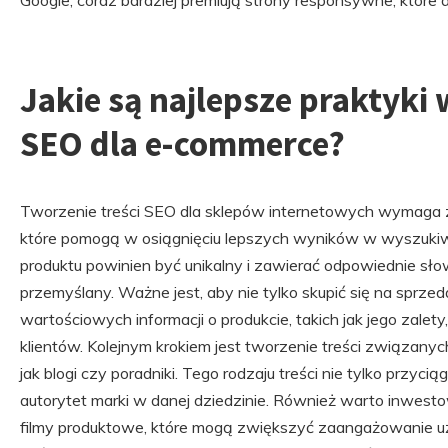
Google, coraz bardziej premiują strony responsywne, które 
Jakie są najlepsze praktyki 
SEO dla e-commerce?
Tworzenie treści SEO dla sklepów internetowych wymaga z
które pomogą w osiągnięciu lepszych wyników w wyszukiw
produktu powinien być unikalny i zawierać odpowiednie sło
przemyślany. Ważne jest, aby nie tylko skupić się na sprzed
wartościowych informacji o produkcie, takich jak jego zalet
klientów. Kolejnym krokiem jest tworzenie treści związanyc
jak blogi czy poradniki. Tego rodzaju treści nie tylko przycią
autorytet marki w danej dziedzinie. Również warto inwestow
filmy produktowe, które mogą zwiększyć zaangażowanie 