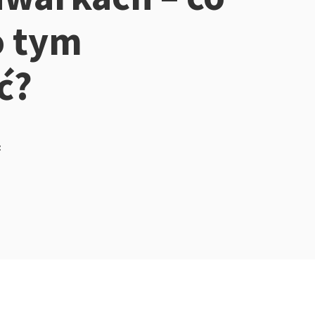
o tym
ć?
z