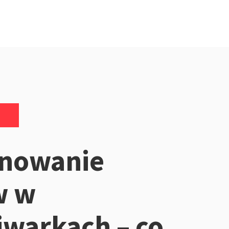
onowanie
w w
warkach – co