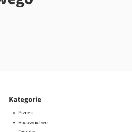
z
Kategorie
Przejdź
do
Biznes
stopki
Budownictwo