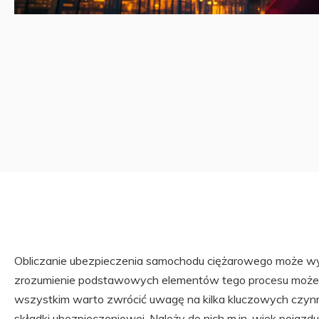
Obliczanie ubezpieczenia samochodu ciężarowego może w
zrozumienie podstawowych elementów tego procesu może 
wszystkim warto zwrócić uwagę na kilka kluczowych czyn
składki ubezpieczeniowej. Należy do nich m.in. wiek pojazdu