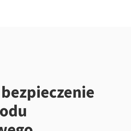
ubezpieczenie
odu
owego