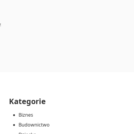
z
Kategorie
Przejdź
do
Biznes
stopki
Budownictwo