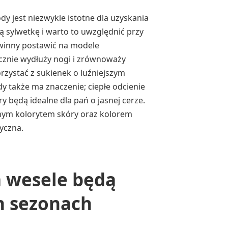
y jest niezwykle istotne dla uzyskania
 sylwetkę i warto to uwzględnić przy
owinny postawić na modele
tycznie wydłuży nogi i zrównoważy
orzystać z sukienek o luźniejszym
dy także ma znaczenie; ciepłe odcienie
y będą idealne dla pań o jasnej cerze.
nym kolorytem skóry oraz kolorem
tyczna.
a wesele będą
 sezonach