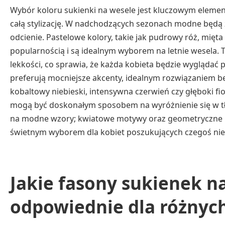
Wybór koloru sukienki na wesele jest kluczowym eleme
całą stylizację. W nadchodzących sezonach modne będą
odcienie. Pastelowe kolory, takie jak pudrowy róż, mięta c
popularnością i są idealnym wyborem na letnie wesela. T
lekkości, co sprawia, że każda kobieta będzie wyglądać p
preferują mocniejsze akcenty, idealnym rozwiązaniem będ
kobaltowy niebieski, intensywna czerwień czy głęboki fiol
mogą być doskonałym sposobem na wyróżnienie się w t
na modne wzory; kwiatowe motywy oraz geometryczne ks
świetnym wyborem dla kobiet poszukujących czegoś ni
Jakie fasony sukienek n
odpowiednie dla różnyc