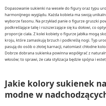
Dopasowanie sukienki na wesele do figury oraz typu urod
harmonijnego wyglądu. Każda kobieta ma swoją unikalną
wyborze fasonu. Na przykład panie o figurze gruszki p
podkreślające talię i rozszerzające się ku dołowi, co op
proporcje ciała. Z kolei kobiety o figurze jabłka mogą sk
kroju, które zamaskują brzuch i podkreślą nogi. Typ uro
pasują do osób o złotej karnacji, natomiast chłodne kolor
Dobrze dobrana sukienka powinna współgrać z natural
włosów; to sprawi, że cała stylizacja będzie spójna i este
Jakie kolory sukienek n
modne w nadchodzących