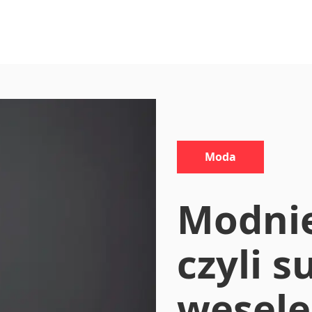
Kategorie:
Moda
Modnie
czyli s
wesele