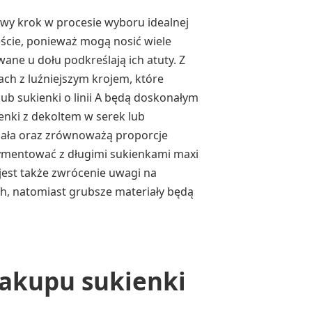
owy krok w procesie wyboru idealnej
zęście, ponieważ mogą nosić wiele
wane u dołu podkreślają ich atuty. Z
ach z luźniejszym krojem, które
ub sukienki o linii A będą doskonałym
enki z dekoltem w serek lub
ciała oraz zrównoważą proporcje
rymentować z długimi sukienkami maxi
 jest także zwrócenie uwagi na
ach, natomiast grubsze materiały będą
zakupu sukienki