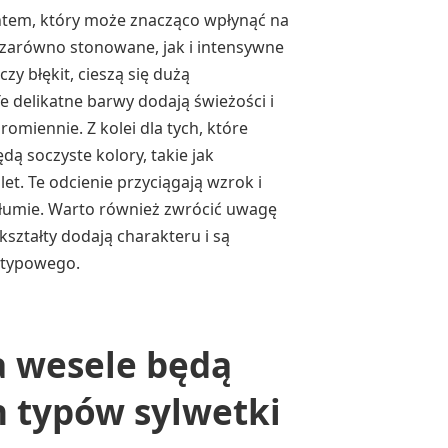
ntem, który może znacząco wpłynąć na
 zarówno stonowane, jak i intensywne
zy błękit, cieszą się dużą
e delikatne barwy dodają świeżości i
romiennie. Z kolei dla tych, które
ą soczyste kolory, takie jak
et. Te odcienie przyciągają wzrok i
łumie. Warto również zwrócić uwagę
ztałty dodają charakteru i są
etypowego.
a wesele będą
h typów sylwetki