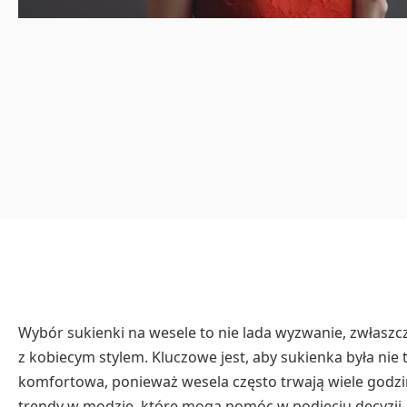
Wybór sukienki na wesele to nie lada wyzwanie, zwłasz
z kobiecym stylem. Kluczowe jest, aby sukienka była nie t
komfortowa, ponieważ wesela często trwają wiele godzi
trendy w modzie, które mogą pomóc w podjęciu decyzji.