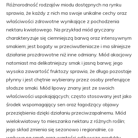
Różnorodność rodzajów miodu dostępnych na rynku
sprawia, że każdy z nich ma swoje unikalne cechy oraz
właściwości zdrowotne wynikające z pochodzenia
nektaru kwiatowego. Na przykład miód gryczany
charakteryzuje się ciemniejszą barwą oraz intensywnym
smakiem; jest bogaty w przeciwutleniacze i ma silniejsze
działanie prozdrowotne niż inne odmiany. Miód akacjowy
natomiast ma delikatniejszy smak i jasną barwę; jego
wysoka zawartość fruktozy sprawia, że długo pozostaje
płynny i jest chętnie wybierany przez osoby preferujące
słodsze smaki. Miód lipowy znany jest ze swoich
właściwości uspokajających; często stosowany jest jako
środek wspomagający sen oraz łagodzący objawy
przeziębienia dzięki działaniu przeciwzapalnemu. Miód
wielokwiatowy to mieszanka nektaru z różnych roślin;
jego skład zmienia się sezonowo i regionalnie, co
wpływa na smak oraz wartości odżywcze produktu.