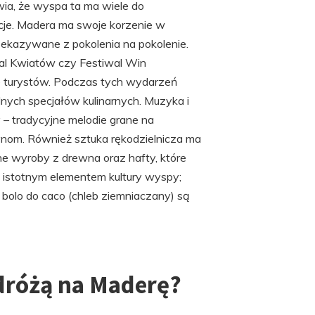
wia, że wyspa ta ma wiele do
cje. Madera ma swoje korzenie w
 przekazywane z pokolenia na pokolenie.
wal Kwiatów czy Festiwal Win
ze turystów. Podczas tych wydarzeń
nych specjałów kulinarnych. Muzyka i
– tradycyjne melodie grane na
nom. Również sztuka rękodzielnicza ma
e wyroby z drewna oraz hafty, które
m istotnym elementem kultury wyspy;
y bolo do caco (chleb ziemniaczany) są
dróżą na Maderę?