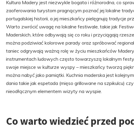
Kultura Madery jest niezwykle bogata i różnorodna, co spra
zaoferowania turystom pragnącym poznać jej lokalne trady
portugalskiej historii, a jej mieszkańcy pielęgnują tradycje
Warto zwrócić uwagę na lokalne festiwale, takie jak Festi
Maderskich, które odbywają się co roku i przyciągają rzes
można podziwiać kolorowe parady oraz spróbować regional
taniec odgrywają ważną rolę w życiu mieszkańców Madery 
instrumentach ludowych często towarzyszą lokalnym festy
swoje miejsce w kulturze wyspy – mieszkańcy tworzą piękn
można nabyć jako pamiątki. Kuchnia maderska jest kolejny
dania takie jak espetada (mięso grillowane na szpikulcu) cz
nieodłącznym elementem wizyty na wyspie.
Co warto wiedzieć przed po