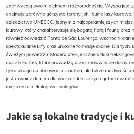
zachwycają swoim pięknem i różnorodnością. Wyspa jest z
obejmuje zarówno górzyste tereny, jak i bujne lasy laurowe
dziedzictwa UNESCO. Jednym z najpopularniejszych miejsc do 
laurowy, który charakteryzuje się bogatą florą i fauną ora
również odwiedzić Ponta de São Lourenço, wschodni krani
spektakularne klify oraz unikalne formacje skalne. Dla tych
świeżym powietrzu, Madera oferuje liczne szlaki trekkingow
dos 25 Fontes, które prowadzą przez malownicze doliny i 
tylko okazja do obcowania z naturą, ale także możliwość pod
jest również domem dla wielu endemicznych gatunków rośli
miejscem dla ekologów i biologów.
Jakie są lokalne tradycje i 