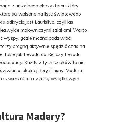
nana z unikalnego ekosystemu, który
, które są wpisane na listę światowego
odkrycia jest Laurisilva, czyli las
z niezwykle malowniczymi szlakami. Warto
ec wyspy, gdzie można podziwiać
, którzy pragną aktywnie spędzić czas na
e, takie jak Levada do Rei czy Levada
wodospady. Każdy z tych szlaków to nie
ziwiania lokalnej flory i fauny. Madera
n i zwierząt, co czyni ją wyjątkowym
kultura Madery?