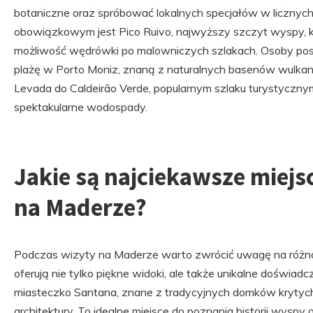
botaniczne oraz spróbować lokalnych specjałów w licznych
obowiązkowym jest Pico Ruivo, najwyższy szczyt wyspy, k
możliwość wędrówki po malowniczych szlakach. Osoby pos
plażę w Porto Moniz, znaną z naturalnych basenów wulkan
Levada do Caldeirão Verde, popularnym szlaku turystyczny
spektakularne wodospady.
Jakie są najciekawsze miejs
na Maderze?
Podczas wizyty na Maderze warto zwrócić uwagę na różnor
oferują nie tylko piękne widoki, ale także unikalne doświadc
miasteczko Santana, znane z tradycyjnych domków krytych 
architektury. To idealne miejsce do poznania historii wyspy