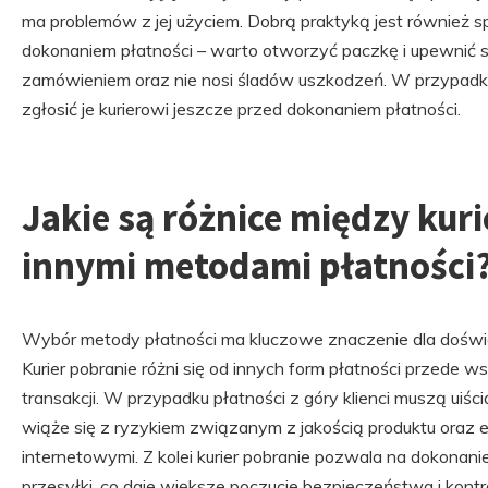
ma problemów z jej użyciem. Dobrą praktyką jest również s
dokonaniem płatności – warto otworzyć paczkę i upewnić s
zamówieniem oraz nie nosi śladów uszkodzeń. W przypadku
zgłosić je kurierowi jeszcze przed dokonaniem płatności.
Jakie są różnice między kur
innymi metodami płatności
Wybór metody płatności ma kluczowe znaczenie dla doświ
Kurier pobranie różni się od innych form płatności przed
transakcji. W przypadku płatności z góry klienci muszą uiśc
wiąże się z ryzykiem związanym z jakością produktu oraz
internetowymi. Z kolei kurier pobranie pozwala na dokonan
przesyłki, co daje większe poczucie bezpieczeństwa i kontrol