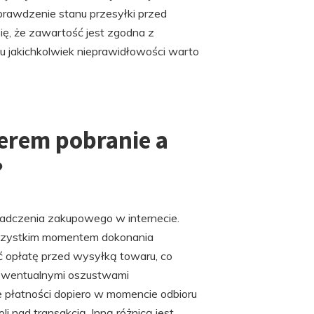
prawdzenie stanu przesyłki przed
ię, że zawartość jest zgodna z
 jakichkolwiek nieprawidłowości warto
ierem pobranie a
?
adczenia zakupowego w internecie.
e wszystkim momentem dokonania
ić opłatę przed wysyłką towaru, co
 ewentualnymi oszustwami
ie płatności dopiero w momencie odbioru
i nad transakcją. Inną różnicą jest