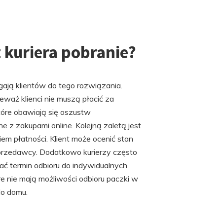
z kuriera pobranie?
ągają klientów do tego rozwiązania.
waż klienci nie muszą płacić za
tóre obawiają się oszustw
z zakupami online. Kolejną zaletą jest
m płatności. Klient może ocenić stan
sprzedawcy. Dodatkowo kurierzy często
ć termin odbioru do indywidualnych
re nie mają możliwości odbioru paczki w
do domu.