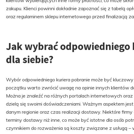
klientów wybierających inne formy płatności, co może skł
zakupu. Klienci powinni dokładnie zapoznać się z tabelą op
oraz regulaminem sklepu internetowego przed finalizacją za
Jak wybrać odpowiedniego k
dla siebie?
Wybór odpowiedniego kuriera pobranie może być kluczowy d
początku warto zwrócić uwagę na opinie innych klientów dot
Można je znaleźć na różnych portalach internetowych oraz
dzielą się swoimi doświadczeniami. Ważnym aspektem jest 
danym regionie oraz czas realizacji dostawy. Niektóre firmy
terminy dostawy niż inne, co może być istotne dla osób pot
czynnikiem do rozważenia są koszty związane z usługą – 