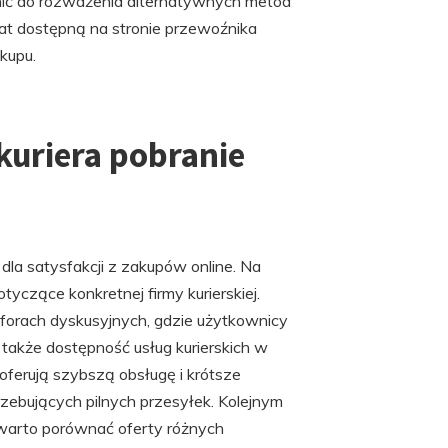
onić do rozważenia alternatywnych metod
łat dostępną na stronie przewoźnika
kupu.
uriera pobranie
la satysfakcji z zakupów online. Na
yczące konkretnej firmy kurierskiej.
 forach dyskusyjnych, gdzie użytkownicy
także dostępność usług kurierskich w
 oferują szybszą obsługę i krótsze
rzebujących pilnych przesyłek. Kolejnym
warto porównać oferty różnych