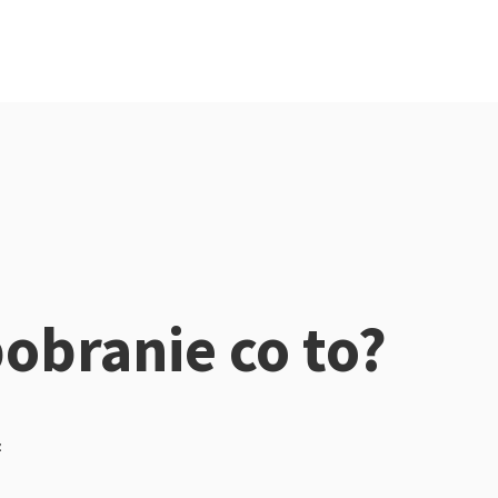
pobranie co to?
z