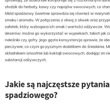
sprawiają, że doskonale komponuje się z różnorodnymi dan
słodzik do herbaty, kawy czy napojów owocowych, co stan
Miód spadziowy świetnie sprawdza się również w marynat
smaku i aromatu. W połączeniu z oliwą z oliwek oraz przy
sałatek, który wzbogaca ich smak i wartości odżywcze. W
deserów; można go wykorzystać w wypiekach, takich jak cia
naleśniki czy gofry. Jego gęsta konsystencja sprawia, że id
pieczywie, co czyni go pysznym dodatkiem do śniadania. 
składnikiem smoothie lub koktajli owocowych, dodając im ni
substancji odżywczych.
Jakie są najczęstsze pytani
spadziowego?