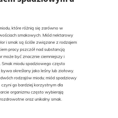
odu, które różnią się zarówno w
ściwościach smakowych. Miód nektarowy
lor i smak są ściśle związane z rodzajem
ikiem pracy pszczół nad substancją
r może być znacznie ciemniejszy i
o. Smak miodu spadziowego często
t bywa określany jako leśny lub ziołowy.
 dwóch rodzajów miodu; miód spadziowy
 czyni go bardziej korzystnym dla
rcie organizmu często wybierają
rozdrowotne oraz unikalny smak.