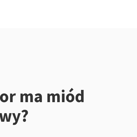
lor ma miód
owy?