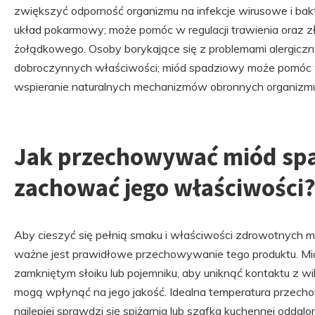
zwiększyć odporność organizmu na infekcje wirusowe i ba
układ pokarmowy; może pomóc w regulacji trawienia oraz zł
żołądkowego. Osoby borykające się z problemami alergicz
dobroczynnych właściwości; miód spadziowy może pomóc w
wspieranie naturalnych mechanizmów obronnych organizm
Jak przechowywać miód sp
zachować jego właściwości
Aby cieszyć się pełnią smaku i właściwości zdrowotnych m
ważne jest prawidłowe przechowywanie tego produktu. Mi
zamkniętym słoiku lub pojemniku, aby uniknąć kontaktu z wi
mogą wpłynąć na jego jakość. Idealna temperatura przecho
najlepiej sprawdzi się spiżarnia lub szafka kuchennej oddalon