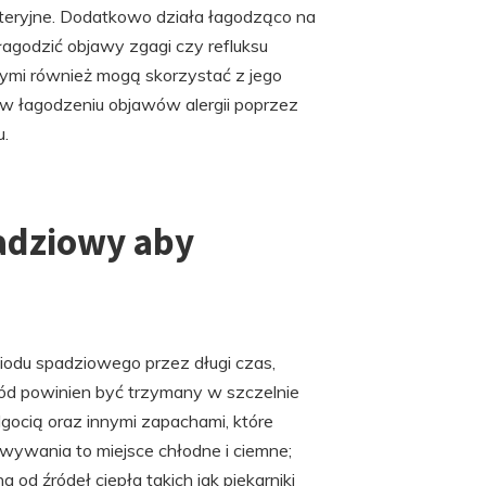
kteryjne. Dodatkowo działa łagodząco na
agodzić objawy zgagi czy refluksu
nymi również mogą skorzystać z jego
 łagodzeniu objawów alergii poprzez
u.
adziowy aby
?
iodu spadziowego przez długi czas,
ód powinien być trzymany w szczelnie
lgocią oraz innymi zapachami, które
wywania to miejsce chłodne i ciemne;
a od źródeł ciepła takich jak piekarniki