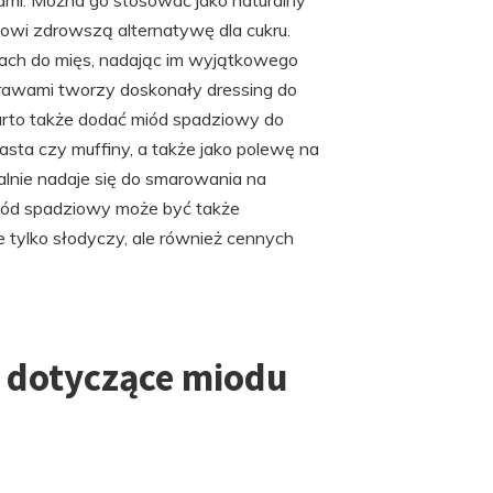
iami. Można go stosować jako naturalny
owi zdrowszą alternatywę dla cukru.
ach do mięs, nadając im wyjątkowego
prawami tworzy doskonały dressing do
arto także dodać miód spadziowy do
sta czy muffiny, a także jako polewę na
ealnie nadaje się do smarowania na
Miód spadziowy może być także
e tylko słodyczy, ale również cennych
a dotyczące miodu