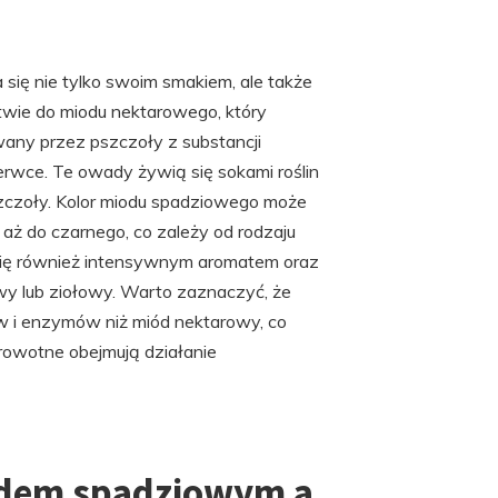
się nie tylko swoim smakiem, ale także
wie do miodu nektarowego, który
any przez pszczoły z substancji
rwce. Te owady żywią się sokami roślin
szczoły. Kolor miodu spadziowego może
aż do czarnego, co zależy od rodzaju
 się również intensywnym aromatem oraz
wy lub ziołowy. Warto zaznaczyć, że
 i enzymów niż miód nektarowy, co
rowotne obejmują działanie
iodem spadziowym a