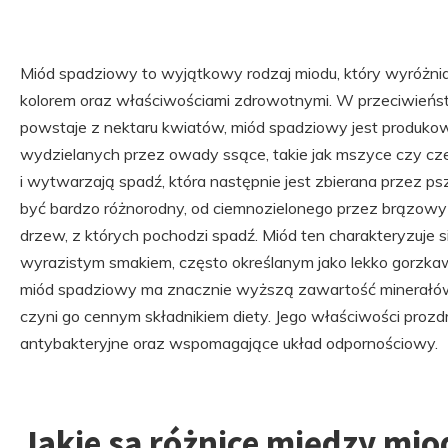
Miód spadziowy to wyjątkowy rodzaj miodu, który wyróżnia 
kolorem oraz właściwościami zdrowotnymi. W przeciwieńst
powstaje z nektaru kwiatów, miód spadziowy jest produkow
wydzielanych przez owady ssące, takie jak mszyce czy cze
i wytwarzają spadź, która następnie jest zbierana przez p
być bardzo różnorodny, od ciemnozielonego przez brązowy 
drzew, z których pochodzi spadź. Miód ten charakteryzuje
wyrazistym smakiem, często określanym jako lekko gorzka
miód spadziowy ma znacznie wyższą zawartość minerałów
czyni go cennym składnikiem diety. Jego właściwości prozd
antybakteryjne oraz wspomagające układ odpornościowy.
Jakie są różnice między m