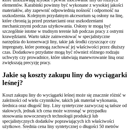
elementów. Karabinki powinny być wykonane z wysokiej jakości
materiałów, aby zapewnić odpowiednią nośność i odporność na
uszkodzenia. Kolejnym przydatnym akcesorium są osłony na linę,
które chronią ją przed przetarciami oraz uszkodzeniami
mechanicznymi podczas użytkowania. Osłony te mogą być
szczególnie istotne w trudnym terenie lub podczas pracy z ostrymi
krawędziami. Warto także zainwestować w specjalistyczne
narzędzia do konserwacji liny, takie jak środki czyszczące czy
impregnaty, które pomogą zachować jej właściwości przez dłuższy
czas. Dodatkowo przydatne mogą być również różnego rodzaju
uchwyty czy prowadnice, które ułatwiają manewrowanie liną oraz
zwiększają precyzję pracy.
Jakie są koszty zakupu liny do wyciągarki
leśnej?
Koszt zakupu liny do wyciągarki leśnej może się znacznie różnić w
zależności od wielu czynników, takich jak materiał wykonania,
średnica oraz długość liny. Liny syntetyczne zazwyczaj są tańsze od
stalowych, jednak ich cena może wzrosnąć w przypadku
stosowania nowoczesnych technologii produkcji lub
specjalistycznych dodatków poprawiających ich właściwości
użytkowe. Średnia cena liny syntetycznej o długości 50 metrów