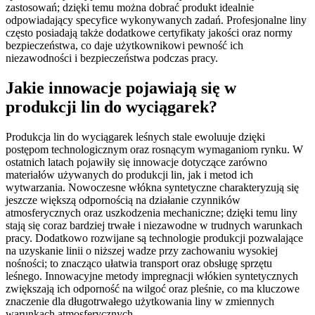
zastosowań; dzięki temu można dobrać produkt idealnie
odpowiadający specyfice wykonywanych zadań. Profesjonalne liny
często posiadają także dodatkowe certyfikaty jakości oraz normy
bezpieczeństwa, co daje użytkownikowi pewność ich
niezawodności i bezpieczeństwa podczas pracy.
Jakie innowacje pojawiają się w
produkcji lin do wyciągarek?
Produkcja lin do wyciągarek leśnych stale ewoluuje dzięki
postępom technologicznym oraz rosnącym wymaganiom rynku. W
ostatnich latach pojawiły się innowacje dotyczące zarówno
materiałów używanych do produkcji lin, jak i metod ich
wytwarzania. Nowoczesne włókna syntetyczne charakteryzują się
jeszcze większą odpornością na działanie czynników
atmosferycznych oraz uszkodzenia mechaniczne; dzięki temu liny
stają się coraz bardziej trwałe i niezawodne w trudnych warunkach
pracy. Dodatkowo rozwijane są technologie produkcji pozwalające
na uzyskanie linii o niższej wadze przy zachowaniu wysokiej
nośności; to znacząco ułatwia transport oraz obsługę sprzętu
leśnego. Innowacyjne metody impregnacji włókien syntetycznych
zwiększają ich odporność na wilgoć oraz pleśnie, co ma kluczowe
znaczenie dla długotrwałego użytkowania liny w zmiennych
warunkach atmosferycznych.