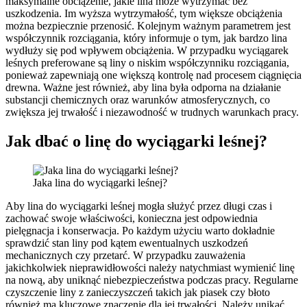
maksymalne obciążenie, jakie lina może wytrzymać bez
uszkodzenia. Im wyższa wytrzymałość, tym większe obciążenia
można bezpiecznie przenosić. Kolejnym ważnym parametrem jest
współczynnik rozciągania, który informuje o tym, jak bardzo lina
wydłuży się pod wpływem obciążenia. W przypadku wyciągarek
leśnych preferowane są liny o niskim współczynniku rozciągania,
ponieważ zapewniają one większą kontrolę nad procesem ciągnięcia
drewna. Ważne jest również, aby lina była odporna na działanie
substancji chemicznych oraz warunków atmosferycznych, co
zwiększa jej trwałość i niezawodność w trudnych warunkach pracy.
Jak dbać o linę do wyciągarki leśnej?
Jaka lina do wyciągarki leśnej?
Aby lina do wyciągarki leśnej mogła służyć przez długi czas i
zachować swoje właściwości, konieczna jest odpowiednia
pielęgnacja i konserwacja. Po każdym użyciu warto dokładnie
sprawdzić stan liny pod kątem ewentualnych uszkodzeń
mechanicznych czy przetarć. W przypadku zauważenia
jakichkolwiek nieprawidłowości należy natychmiast wymienić linę
na nową, aby uniknąć niebezpieczeństwa podczas pracy. Regularne
czyszczenie liny z zanieczyszczeń takich jak piasek czy błoto
również ma kluczowe znaczenie dla jej trwałości. Należy unikać