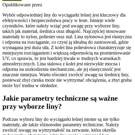
Opublikowane przez
Wybór odpowiedniej liny do wyciągarki leśnej jest kluczowy dla
efektywności i bezpieczeństwa pracy w lesie. Istnieje wiele
czynników, które należy wziąć pod uwagę przy wyborze liny,
takich jak materiał, średnica oraz długość. Najczęściej stosowane
materiały to nylon, poliester oraz stal. Lina nylonowa jest elastyczna
i odporna na rozciąganie, co czyni ją idealną do zastosowań, gdzie
wymagana jest duża siła. Z kolei lina poliestrowa charakteryzuje się
mniejszym rozciąganiem i większą odpornością na promieniowanie
UV, co sprawia, że jest bardziej trwała w trudnych warunkach
atmosferycznych. Lina stalowa z kolei jest niezwykle mocna i
odporna na uszkodzenia mechaniczne, ale jej elastyczność jest
znacznie mniejsza. Warto również zwrócić uwagę na średnicę liny,
ponieważ zbyt cienka może nie wytrzymać obciążenia, a zbyt gruba
może być trudna w obsłudze.
Jakie parametry techniczne są ważne
przy wyborze liny?
Podczas wyboru liny do wyciągarki leśnej istotne są nie tylko
materiały, ale także różnorodne parametry techniczne. Należy
zwrócić uwagę na wytrzymałość na zerwanie, która określa