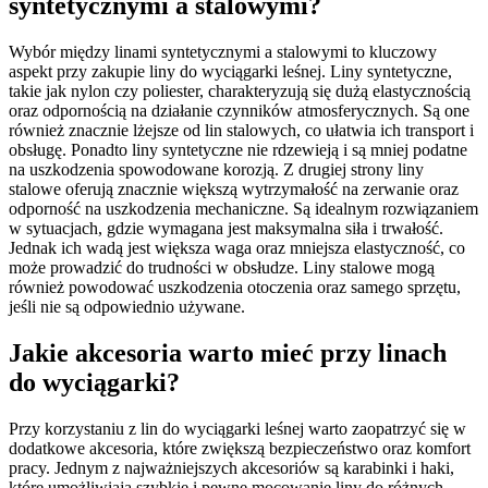
syntetycznymi a stalowymi?
Wybór między linami syntetycznymi a stalowymi to kluczowy
aspekt przy zakupie liny do wyciągarki leśnej. Liny syntetyczne,
takie jak nylon czy poliester, charakteryzują się dużą elastycznością
oraz odpornością na działanie czynników atmosferycznych. Są one
również znacznie lżejsze od lin stalowych, co ułatwia ich transport i
obsługę. Ponadto liny syntetyczne nie rdzewieją i są mniej podatne
na uszkodzenia spowodowane korozją. Z drugiej strony liny
stalowe oferują znacznie większą wytrzymałość na zerwanie oraz
odporność na uszkodzenia mechaniczne. Są idealnym rozwiązaniem
w sytuacjach, gdzie wymagana jest maksymalna siła i trwałość.
Jednak ich wadą jest większa waga oraz mniejsza elastyczność, co
może prowadzić do trudności w obsłudze. Liny stalowe mogą
również powodować uszkodzenia otoczenia oraz samego sprzętu,
jeśli nie są odpowiednio używane.
Jakie akcesoria warto mieć przy linach
do wyciągarki?
Przy korzystaniu z lin do wyciągarki leśnej warto zaopatrzyć się w
dodatkowe akcesoria, które zwiększą bezpieczeństwo oraz komfort
pracy. Jednym z najważniejszych akcesoriów są karabinki i haki,
które umożliwiają szybkie i pewne mocowanie liny do różnych