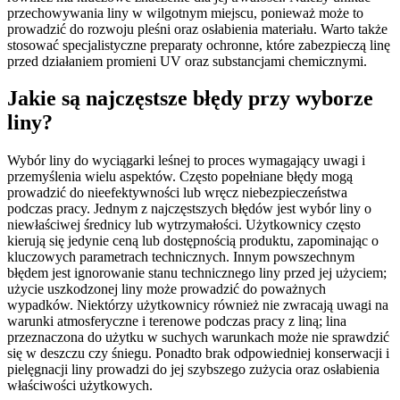
przechowywania liny w wilgotnym miejscu, ponieważ może to
prowadzić do rozwoju pleśni oraz osłabienia materiału. Warto także
stosować specjalistyczne preparaty ochronne, które zabezpieczą linę
przed działaniem promieni UV oraz substancjami chemicznymi.
Jakie są najczęstsze błędy przy wyborze
liny?
Wybór liny do wyciągarki leśnej to proces wymagający uwagi i
przemyślenia wielu aspektów. Często popełniane błędy mogą
prowadzić do nieefektywności lub wręcz niebezpieczeństwa
podczas pracy. Jednym z najczęstszych błędów jest wybór liny o
niewłaściwej średnicy lub wytrzymałości. Użytkownicy często
kierują się jedynie ceną lub dostępnością produktu, zapominając o
kluczowych parametrach technicznych. Innym powszechnym
błędem jest ignorowanie stanu technicznego liny przed jej użyciem;
użycie uszkodzonej liny może prowadzić do poważnych
wypadków. Niektórzy użytkownicy również nie zwracają uwagi na
warunki atmosferyczne i terenowe podczas pracy z liną; lina
przeznaczona do użytku w suchych warunkach może nie sprawdzić
się w deszczu czy śniegu. Ponadto brak odpowiedniej konserwacji i
pielęgnacji liny prowadzi do jej szybszego zużycia oraz osłabienia
właściwości użytkowych.