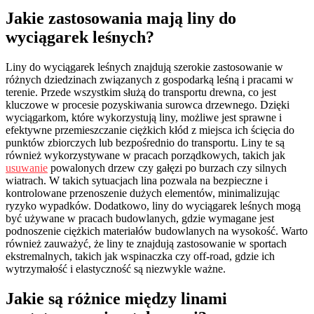
Jakie zastosowania mają liny do
wyciągarek leśnych?
Liny do wyciągarek leśnych znajdują szerokie zastosowanie w
różnych dziedzinach związanych z gospodarką leśną i pracami w
terenie. Przede wszystkim służą do transportu drewna, co jest
kluczowe w procesie pozyskiwania surowca drzewnego. Dzięki
wyciągarkom, które wykorzystują liny, możliwe jest sprawne i
efektywne przemieszczanie ciężkich kłód z miejsca ich ścięcia do
punktów zbiorczych lub bezpośrednio do transportu. Liny te są
również wykorzystywane w pracach porządkowych, takich jak
usuwanie
powalonych drzew czy gałęzi po burzach czy silnych
wiatrach. W takich sytuacjach lina pozwala na bezpieczne i
kontrolowane przenoszenie dużych elementów, minimalizując
ryzyko wypadków. Dodatkowo, liny do wyciągarek leśnych mogą
być używane w pracach budowlanych, gdzie wymagane jest
podnoszenie ciężkich materiałów budowlanych na wysokość. Warto
również zauważyć, że liny te znajdują zastosowanie w sportach
ekstremalnych, takich jak wspinaczka czy off-road, gdzie ich
wytrzymałość i elastyczność są niezwykle ważne.
Jakie są różnice między linami