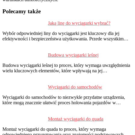
Polecamy także
Jaką linę do wyciągarki wybrać?
P
d
Wybór odpowiedniej liny do wyciągarki jest kluczowy dla jej
s
efektywności i bezpieczeństwa użytkowania. Przede wszystkim…
Budowa wyciągarki leśnej
Budowa wyciągarki leśnej to proces, który wymaga uwzględnienia
wielu kluczowych elementów, które wpływają na jej…
Wyciągarki do samochodów
Wyciągarki do samochodów to niezwykle przydatne urządzenia,
które mogą znacznie ułatwić proces holowania pojazdów w…
Montaż wyciągarki do quada
Montaż wyciągarki do quada to proces, który wymaga
odpowiedniego przygotowania oraz znajomości podstawowych