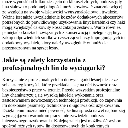
może wynosić od kilkudziesięciu do kilkuset złotych, podczas gdy
lina stalowa o podobnej długości może kosztować znacznie więcej
ze względu na swoje właściwości wytrzymałościowe i trwałość.
Ważne jest także uwzględnienie kosztów dodatkowych akcesoriów
potrzebnych do prawidłowego użytkowania liny; karabinki czy haki
mogą zwiększyć całkowity koszt zakupu zestawu. Warto również
pamiętać o kosztach związanych z konserwacją i pielęgnacją liny;
zakup odpowiednich środków czyszczących czy impregnujących to
dodatkowy wydatek, który należy uwzględnić w budżecie
przeznaczonym na sprzęt leśny.
Jakie są zalety korzystania z
profesjonalnych lin do wyciągarki?
Korzystanie z profesjonalnych lin do wyciągarki leśnej niesie ze
sobą szereg korzyści, które przekładają się na efektywność oraz
bezpieczeństwo pracy w terenie. Przede wszystkim profesjonalne
liny charakteryzują się wysoką jakością wykonania oraz
zastosowaniem nowoczesnych technologii produkcji, co zapewnia
im doskonałe parametry techniczne i długotrwałość użytkowania.
Dzięki temu można mieć pewność, że lina sprosta nawet najbardziej
wymagającym warunkom pracy i nie zawiedzie podczas
intensywnego użytkowania. Kolejną zaletą jest możliwość wyboru
spośród różnych typów lin dostosowanych do konkretnych