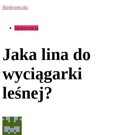
Przejdź
Biedroneczki
do
treści
Kategorie:
Motoryzacja
Jaka lina do
wyciągarki
leśnej?