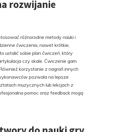
na rozwijanie
 stosować różnorodne metody nauki i
zienne ćwiczenia, nawet krótkie,
o ustalić sobie plan ćwiczeń, który
artykulacja czy skale. Ćwiczenie gam
 Również korzystanie z nagrań innych
h wykonawców pozwala na lepsze
sztatach muzycznych lub lekcjach z
profesjonalna pomoc oraz feedback mogą
utwory do nauki gry