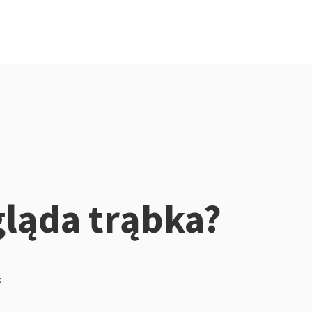
ląda trąbka?
z