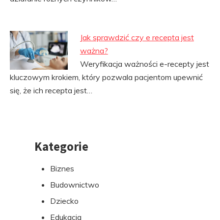
Jak sprawdzić czy e recepta jest
ważna?
Weryfikacja ważności e-recepty jest
kluczowym krokiem, który pozwala pacjentom upewnić
się, że ich recepta jest…
Kategorie
Przejdź
do
Biznes
stopki
Budownictwo
Dziecko
Edukacja