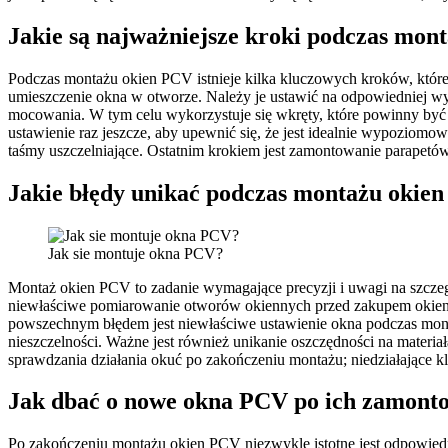
Jakie są najważniejsze kroki podczas mon
Podczas montażu okien PCV istnieje kilka kluczowych kroków, któr
umieszczenie okna w otworze. Należy je ustawić na odpowiedniej wys
mocowania. W tym celu wykorzystuje się wkręty, które powinny być
ustawienie raz jeszcze, aby upewnić się, że jest idealnie wypoziomo
taśmy uszczelniające. Ostatnim krokiem jest zamontowanie parapetów
Jakie błędy unikać podczas montażu okie
Jak sie montuje okna PCV?
Montaż okien PCV to zadanie wymagające precyzji i uwagi na szczeg
niewłaściwe pomiarowanie otworów okiennych przed zakupem okien.
powszechnym błędem jest niewłaściwe ustawienie okna podczas mont
nieszczelności. Ważne jest również unikanie oszczędności na materiał
sprawdzania działania okuć po zakończeniu montażu; niedziałające 
Jak dbać o nowe okna PCV po ich zamont
Po zakończeniu montażu okien PCV niezwykle istotne jest odpowiedn