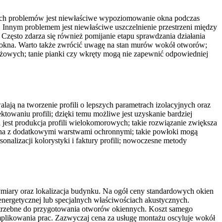
zych problemów jest niewłaściwe wypoziomowanie okna podczas
. Innym problemem jest niewłaściwe uszczelnienie przestrzeni między
. Często zdarza się również pomijanie etapu sprawdzania działania
m okna. Warto także zwrócić uwagę na stan murów wokół otworów;
ażowych; tanie pianki czy wkręty mogą nie zapewnić odpowiedniej
ją na tworzenie profili o lepszych parametrach izolacyjnych oraz
owaniu profili; dzięki temu możliwe jest uzyskanie bardziej
jest produkcja profili wielokomorowych; takie rozwiązanie zwiększa
 okna z dodatkowymi warstwami ochronnymi; takie powłoki mogą
nalizacji kolorystyki i faktury profili; nowoczesne metody
ymiary oraz lokalizacja budynku. Na ogół ceny standardowych okien
 energetycznej lub specjalnych właściwościach akustycznych.
otrzebne do przygotowania otworów okiennych. Koszt samego
omplikowania prac. Zazwyczaj cena za usługę montażu oscyluje wokół