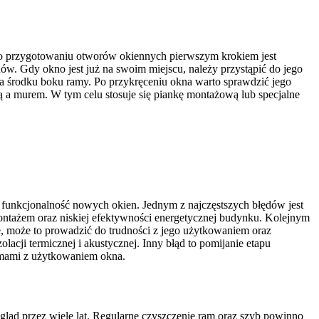
Po przygotowaniu otworów okiennych pierwszym krokiem jest
w. Gdy okno jest już na swoim miejscu, należy przystąpić do jego
 środku boku ramy. Po przykręceniu okna warto sprawdzić jego
mą a murem. W tym celu stosuje się piankę montażową lub specjalne
 funkcjonalność nowych okien. Jednym z najczęstszych błędów jest
tażem oraz niskiej efektywności energetycznej budynku. Kolejnym
 może to prowadzić do trudności z jego użytkowaniem oraz
lacji termicznej i akustycznej. Inny błąd to pomijanie etapu
lemami z użytkowaniem okna.
ląd przez wiele lat. Regularne czyszczenie ram oraz szyb powinno