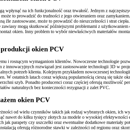
ą wpłynąć na ich funkcjonalność oraz trwałość. Jednym z najczęsts
e, może to prowadzić do trudności z jego otwieraniem oraz zamykaniem
ą źle zastosowane, może to prowadzić do nieszczelności i strat ciepła
jące zawiasy mogą skutkować późniejszymi problemami z użytkowanie
 montaż okien. Inny problem to wybór niewłaściwych materiałów mont
w produkcji okien PCV
emu i rosnącym wymaganiom klientów. Nowoczesne technologie pozwala
z innowacyjnych rozwiązań jest zastosowanie technologii 3D w projekt
nych potrzeb klienta. Kolejnym przykładem nowoczesnej technologii 
en. W ostatnich latach coraz większą popularnością cieszą się także
zchni szyb. Ponadto producenci coraz częściej oferują możliwość perso
iałów naturalnych bez konieczności rezygnacji z zalet PVC.
ntażem okien PCV
żności od wielu czynników takich jak rodzaj wybranych okien, ich w
nąć nawet do kilku tysięcy złotych za modele o wysokiej efektywności
 jak parapety czy uszczelki oraz ewentualne dodatkowe materiały p
instalacją oferują różnorodne stawki w zależności od regionu oraz sk