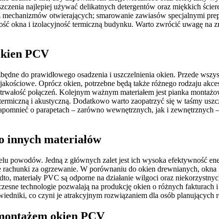
yszczenia najlepiej używać delikatnych detergentów oraz miękkich ści
az mechanizmów otwierających; smarowanie zawiasów specjalnymi prep
ność okna i izolacyjność termiczną budynku. Warto zwrócić uwagę na z
 okien PCV
będne do prawidłowego osadzenia i uszczelnienia okien. Przede wsz
ościowe. Oprócz okien, potrzebne będą także różnego rodzaju akceso
rwałość połączeń. Kolejnym ważnym materiałem jest pianka montażowa
termiczną i akustyczną. Dodatkowo warto zaopatrzyć się w taśmy uszc
omnieć o parapetach – zarówno wewnętrznych, jak i zewnętrznych – któ
o innych materiałów
u powodów. Jedną z głównych zalet jest ich wysoka efektywność ener
iższe rachunki za ogrzewanie. W porównaniu do okien drewnianych, okna
dto, materiały PVC są odporne na działanie wilgoci oraz niekorzystnyc
oczesne technologie pozwalają na produkcję okien o różnych fakturach
iedniki, co czyni je atrakcyjnym rozwiązaniem dla osób planujących
z montażem okien PCV