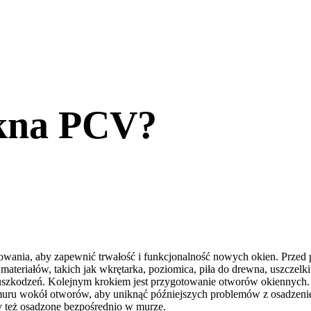
okna PCV?
ania, aby zapewnić trwałość i funkcjonalność nowych okien. Przed 
 materiałów, takich jak wkrętarka, poziomica, piła do drewna, uszczelk
szkodzeń. Kolejnym krokiem jest przygotowanie otworów okiennych. N
 muru wokół otworów, aby uniknąć późniejszych problemów z osadzeni
y też osadzone bezpośrednio w murze.