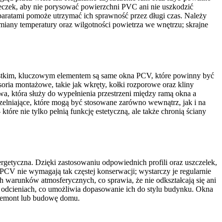
ereczek, aby nie porysować powierzchni PVC ani nie uszkodzić
aratami pomoże utrzymać ich sprawność przez długi czas. Należy
miany temperatury oraz wilgotności powietrza we wnętrzu; skrajne
ystkim, kluczowym elementem są same okna PCV, które powinny być
ria montażowe, takie jak wkręty, kołki rozporowe oraz kliny
, która służy do wypełnienia przestrzeni między ramą okna a
zelniające, które mogą być stosowane zarówno wewnątrz, jak i na
re nie tylko pełnią funkcję estetyczną, ale także chronią ściany
getyczna. Dzięki zastosowaniu odpowiednich profili oraz uszczelek,
 PCV nie wymagają tak częstej konserwacji; wystarczy je regularnie
h warunków atmosferycznych, co sprawia, że nie odkształcają się ani
 i odcieniach, co umożliwia dopasowanie ich do stylu budynku. Okna
 remont lub budowę domu.