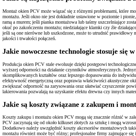
Montaż okien PCV może wiązać się z różnymi problemami, które mog
montażu. Jeśli okno nie jest dokładnie ustawione w poziomie i pioni
ramą a murem; jeśli pianka montażowa lub taśmy uszczelniające zostan
okuć po zakończeniu montażu; niedziałające klamki czy źle działa
jeśli są one nierówne lub uszkodzone, może to utrudnić prawidłowy
jakości i trwałości połączeń.
Jakie nowoczesne technologie stosuje się 
Produkcja okien PCV stale ewoluuje dzięki postępowi technologiczn
wyższej odporności na działanie czynników atmosferycznych. Jednym 
skomplikowanych kształtów oraz lepszego dopasowania do indywidual
efektywność energetyczną oraz poprawia właściwości akustyczne oki
zwiększać odporność na zarysowania oraz ułatwiać czyszczenie powier
lakierowania pozwalają na uzyskanie efektu drewna czy innych mater
Jakie są koszty związane z zakupem i mo
Koszty zakupu i montażu okien PCV mogą się znacznie różnić w zale
PCV zaczynają się od około kilkuset złotych za sztukę i mogą wzros
Dodatkowo należy uwzględnić koszty akcesoriów montażowych takich
montażu również może być różny; profesjonalne firmy zajmujące się 