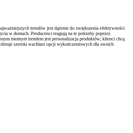
ajważniejszych trendów jest dążenie do zwiększenia efektywności
życia w domach. Producenci reagują na te potrzeby poprzez
ym istotnym trendem jest personalizacja produktów; klienci chcą
 oferuje szeroki wachlarz opcji wykończeniowych dla swoich
P
d
s