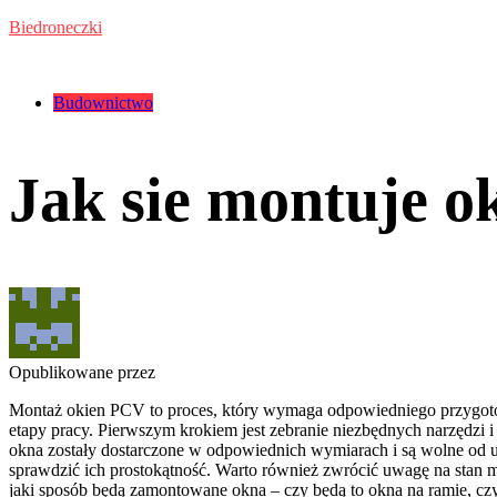
Przejdź
Biedroneczki
do
treści
Kategorie:
Budownictwo
Jak sie montuje 
Opublikowane przez
Montaż okien PCV to proces, który wymaga odpowiedniego przygotow
etapy pracy. Pierwszym krokiem jest zebranie niezbędnych narzędzi i
okna zostały dostarczone w odpowiednich wymiarach i są wolne od u
sprawdzić ich prostokątność. Warto również zwrócić uwagę na stan
jaki sposób będą zamontowane okna – czy będą to okna na ramie, cz