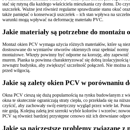
stać się rutyną dla każdego właściciela mieszkania czy domu. Do cz
uszczelek. Ważne jest również regularne sprawdzanie stanu okuć or
także pamiętać o konserwacji uszczelek – ich stan wpływa na szczel
warunki mogą wpływać na deformację materiału PVC.
Jakie materiały są potrzebne do montażu
Montaż okien PCV wymaga użycia różnych materiałów, które są niez
dostosowane do wymiarów otworów okiennych oraz spełniać normy jak
montażowe. Wkręty powinny być odporne na korozję, aby zapewnić t
murem. Pianka ta powinna charakteryzować się dobrą izolacyjnością 
zewnątrz budynku, aby zwiększyć szczelność połączeń. Nie można zap
przed wilgocią.
Jakie są zalety okien PCV w porównaniu d
Okna PCV cieszą się dużą popularnością na rynku budowlanym z wiel
okna te skutecznie ograniczają straty ciepła, co przekłada się na n
czyścić, aby zachowały swój estetyczny wygląd przez wiele lat. Pona
nie gniją. Kolejną zaletą jest szeroki wybór kolorów i wzorów; now
PCV są również bardziej przystępne cenowo niż ich drewniane odpow
Jakie są najczęstsze problemy związane 