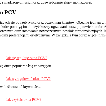
ość świadczonych usług oraz doświadczenie ekipy montażowej.
ien PCV
jących się potrzeb rynku oraz oczekiwań klientów. Obecnie jednym z n
ń, które pomogą im obniżyć koszty ogrzewania oraz poprawić komfort 
orowych oraz stosowanie nowoczesnych powłok termoizolacyjnych. Inn
swoimi preferencjami estetycznymi. W związku z tym coraz więcej firm
Jak się reguluje okna PCV?
się dużą popularnością ze względu…
Jak wyregulować okna PCV?
rwałość oraz efektywność…
Jak czyścić okna PCV?