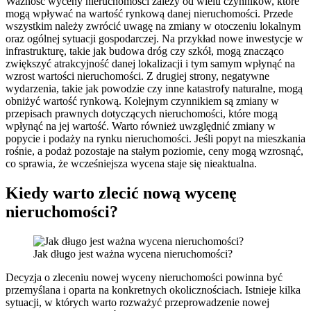
Ważność wyceny nieruchomości zależy od wielu czynników, które
mogą wpływać na wartość rynkową danej nieruchomości. Przede
wszystkim należy zwrócić uwagę na zmiany w otoczeniu lokalnym
oraz ogólnej sytuacji gospodarczej. Na przykład nowe inwestycje w
infrastrukturę, takie jak budowa dróg czy szkół, mogą znacząco
zwiększyć atrakcyjność danej lokalizacji i tym samym wpłynąć na
wzrost wartości nieruchomości. Z drugiej strony, negatywne
wydarzenia, takie jak powodzie czy inne katastrofy naturalne, mogą
obniżyć wartość rynkową. Kolejnym czynnikiem są zmiany w
przepisach prawnych dotyczących nieruchomości, które mogą
wpłynąć na jej wartość. Warto również uwzględnić zmiany w
popycie i podaży na rynku nieruchomości. Jeśli popyt na mieszkania
rośnie, a podaż pozostaje na stałym poziomie, ceny mogą wzrosnąć,
co sprawia, że wcześniejsza wycena staje się nieaktualna.
Kiedy warto zlecić nową wycenę
nieruchomości?
Jak długo jest ważna wycena nieruchomości?
Decyzja o zleceniu nowej wyceny nieruchomości powinna być
przemyślana i oparta na konkretnych okolicznościach. Istnieje kilka
sytuacji, w których warto rozważyć przeprowadzenie nowej