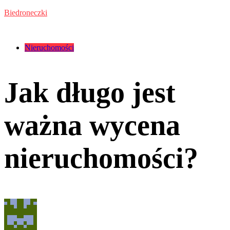
Przejdź
Biedroneczki
do
treści
Kategorie:
Nieruchomości
Jak długo jest
ważna wycena
nieruchomości?