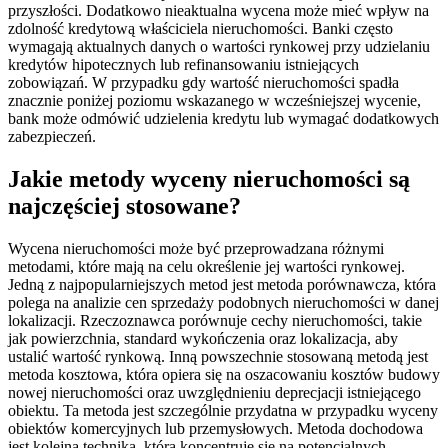
przyszłości. Dodatkowo nieaktualna wycena może mieć wpływ na
zdolność kredytową właściciela nieruchomości. Banki często
wymagają aktualnych danych o wartości rynkowej przy udzielaniu
kredytów hipotecznych lub refinansowaniu istniejących
zobowiązań. W przypadku gdy wartość nieruchomości spadła
znacznie poniżej poziomu wskazanego w wcześniejszej wycenie,
bank może odmówić udzielenia kredytu lub wymagać dodatkowych
zabezpieczeń.
Jakie metody wyceny nieruchomości są
najczęściej stosowane?
Wycena nieruchomości może być przeprowadzana różnymi
metodami, które mają na celu określenie jej wartości rynkowej.
Jedną z najpopularniejszych metod jest metoda porównawcza, która
polega na analizie cen sprzedaży podobnych nieruchomości w danej
lokalizacji. Rzeczoznawca porównuje cechy nieruchomości, takie
jak powierzchnia, standard wykończenia oraz lokalizacja, aby
ustalić wartość rynkową. Inną powszechnie stosowaną metodą jest
metoda kosztowa, która opiera się na oszacowaniu kosztów budowy
nowej nieruchomości oraz uwzględnieniu deprecjacji istniejącego
obiektu. Ta metoda jest szczególnie przydatna w przypadku wyceny
obiektów komercyjnych lub przemysłowych. Metoda dochodowa
jest kolejną techniką, która koncentruje się na potencjalnych