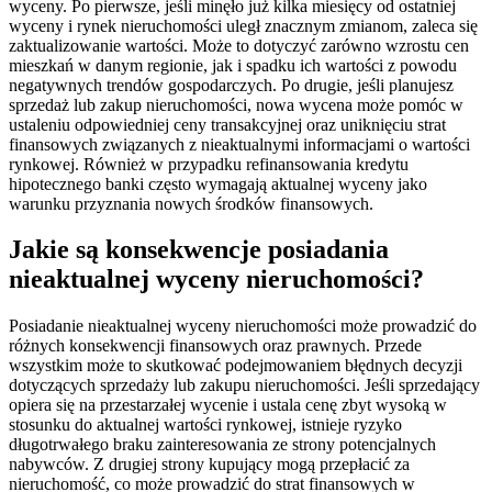
wyceny. Po pierwsze, jeśli minęło już kilka miesięcy od ostatniej
wyceny i rynek nieruchomości uległ znacznym zmianom, zaleca się
zaktualizowanie wartości. Może to dotyczyć zarówno wzrostu cen
mieszkań w danym regionie, jak i spadku ich wartości z powodu
negatywnych trendów gospodarczych. Po drugie, jeśli planujesz
sprzedaż lub zakup nieruchomości, nowa wycena może pomóc w
ustaleniu odpowiedniej ceny transakcyjnej oraz uniknięciu strat
finansowych związanych z nieaktualnymi informacjami o wartości
rynkowej. Również w przypadku refinansowania kredytu
hipotecznego banki często wymagają aktualnej wyceny jako
warunku przyznania nowych środków finansowych.
Jakie są konsekwencje posiadania
nieaktualnej wyceny nieruchomości?
Posiadanie nieaktualnej wyceny nieruchomości może prowadzić do
różnych konsekwencji finansowych oraz prawnych. Przede
wszystkim może to skutkować podejmowaniem błędnych decyzji
dotyczących sprzedaży lub zakupu nieruchomości. Jeśli sprzedający
opiera się na przestarzałej wycenie i ustala cenę zbyt wysoką w
stosunku do aktualnej wartości rynkowej, istnieje ryzyko
długotrwałego braku zainteresowania ze strony potencjalnych
nabywców. Z drugiej strony kupujący mogą przepłacić za
nieruchomość, co może prowadzić do strat finansowych w