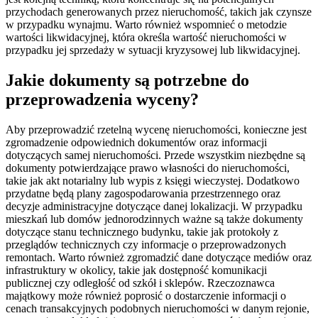
przychodach generowanych przez nieruchomość, takich jak czynsze
w przypadku wynajmu. Warto również wspomnieć o metodzie
wartości likwidacyjnej, która określa wartość nieruchomości w
przypadku jej sprzedaży w sytuacji kryzysowej lub likwidacyjnej.
Jakie dokumenty są potrzebne do
przeprowadzenia wyceny?
Aby przeprowadzić rzetelną wycenę nieruchomości, konieczne jest
zgromadzenie odpowiednich dokumentów oraz informacji
dotyczących samej nieruchomości. Przede wszystkim niezbędne są
dokumenty potwierdzające prawo własności do nieruchomości,
takie jak akt notarialny lub wypis z księgi wieczystej. Dodatkowo
przydatne będą plany zagospodarowania przestrzennego oraz
decyzje administracyjne dotyczące danej lokalizacji. W przypadku
mieszkań lub domów jednorodzinnych ważne są także dokumenty
dotyczące stanu technicznego budynku, takie jak protokoły z
przeglądów technicznych czy informacje o przeprowadzonych
remontach. Warto również zgromadzić dane dotyczące mediów oraz
infrastruktury w okolicy, takie jak dostępność komunikacji
publicznej czy odległość od szkół i sklepów. Rzeczoznawca
majątkowy może również poprosić o dostarczenie informacji o
cenach transakcyjnych podobnych nieruchomości w danym rejonie,