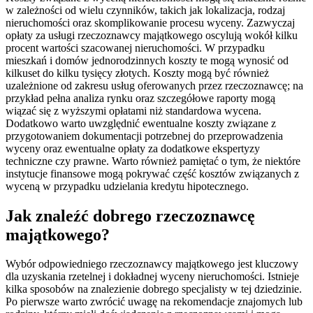
w zależności od wielu czynników, takich jak lokalizacja, rodzaj
nieruchomości oraz skomplikowanie procesu wyceny. Zazwyczaj
opłaty za usługi rzeczoznawcy majątkowego oscylują wokół kilku
procent wartości szacowanej nieruchomości. W przypadku
mieszkań i domów jednorodzinnych koszty te mogą wynosić od
kilkuset do kilku tysięcy złotych. Koszty mogą być również
uzależnione od zakresu usług oferowanych przez rzeczoznawcę; na
przykład pełna analiza rynku oraz szczegółowe raporty mogą
wiązać się z wyższymi opłatami niż standardowa wycena.
Dodatkowo warto uwzględnić ewentualne koszty związane z
przygotowaniem dokumentacji potrzebnej do przeprowadzenia
wyceny oraz ewentualne opłaty za dodatkowe ekspertyzy
techniczne czy prawne. Warto również pamiętać o tym, że niektóre
instytucje finansowe mogą pokrywać część kosztów związanych z
wyceną w przypadku udzielania kredytu hipotecznego.
Jak znaleźć dobrego rzeczoznawcę
majątkowego?
Wybór odpowiedniego rzeczoznawcy majątkowego jest kluczowy
dla uzyskania rzetelnej i dokładnej wyceny nieruchomości. Istnieje
kilka sposobów na znalezienie dobrego specjalisty w tej dziedzinie.
Po pierwsze warto zwrócić uwagę na rekomendacje znajomych lub