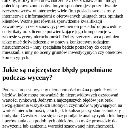
rodziny, którzy mieli doświadczenie z rzeczoznawcami i mogą
polecić sprawdzone osoby. Innym sposobem jest poszukiwanie
rzeczoznawców w internecie; wiele firm posiada swoje strony
internetowe z informacjami o oferowanych usługach oraz opiniach
klientów. Ważne jest również sprawdzenie kwalifikacji
zawodowych rzeczoznawcy; powinien on posiadać odpowiednie
certyfikaty oraz licencje potwierdzające jego kompetencje w
zakresie wyceny nieruchomości. Dobry rzeczoznawca powinien
także mieć doświadczenie w pracy z konkretnym rodzajem
nieruchomości – inny specjalista będzie potrzebny do oceny
mieszkań, a inny do oceny gruntów inwestycyjnych czy obiektów
komercyjnych.
Jakie są najczęstsze błędy popełniane
podczas wyceny?
Podczas procesu wyceny nieruchomości można popełnić wiele
błędów, które mogą prowadzić do nieprawidłowych oszacowań
wartości rynkowej. Jednym z najczęstszych błędów jest brak
uwzględnienia wszystkich istotnych czynników wpływających na
wartość nieruchomości, takich jak lokalizacja czy stan techniczny
budynku. Często zdarza się także pomijanie analizy rynku lokalnego
i porównania cen podobnych obiektów, co może prowadzić do
zawyżenia lub zaniżenia wartości szacowanej nieruchomości.