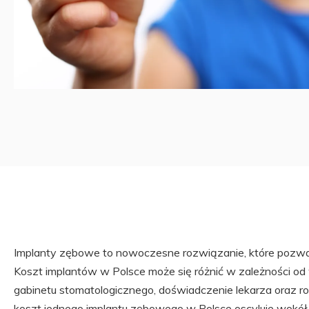
Implanty zębowe to nowoczesne rozwiązanie, które pozw
Koszt implantów w Polsce może się różnić w zależności od wi
gabinetu stomatologicznego, doświadczenie lekarza oraz r
koszt jednego implantu zębowego w Polsce oscyluje wokół k