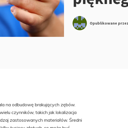
Opublikowane prze
ala na odbudowę brakujących zębów.
elu czynników, takich jak lokalizacja
odzaj zastosowanych materiałów. Średni
ilku tysięcy złotych, co może być