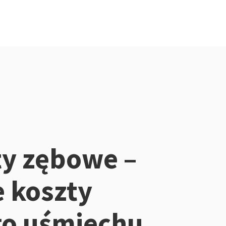
y zębowe –
 koszty
go uśmiechu