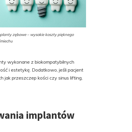
planty zębowe – wysokie koszty pięknego
śmiechu
anty wykonane z biokompatybilnych
ść i estetykę. Dodatkowo, jeśli pacjent
k przeszczep kości czy sinus lifting,
owania implantów