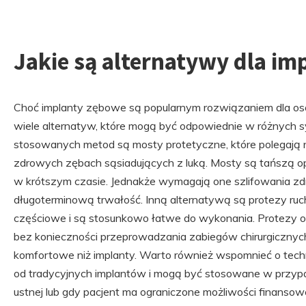
Jakie są alternatywy dla i
Choć implanty zębowe są popularnym rozwiązaniem dla osób
wiele alternatyw, które mogą być odpowiednie w różnych sy
stosowanych metod są mosty protetyczne, które polegają 
zdrowych zębach sąsiadujących z luką. Mosty są tańszą o
w krótszym czasie. Jednakże wymagają one szlifowania z
długoterminową trwałość. Inną alternatywą są protezy ruc
częściowe i są stosunkowo łatwe do wykonania. Protezy o
bez konieczności przeprowadzania zabiegów chirurgicznych,
komfortowe niż implanty. Warto również wspomnieć o techn
od tradycyjnych implantów i mogą być stosowane w przypa
ustnej lub gdy pacjent ma ograniczone możliwości finansow