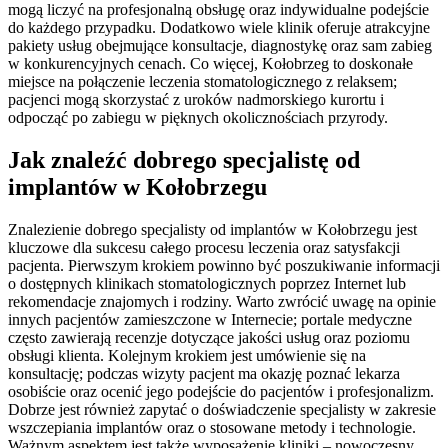
mogą liczyć na profesjonalną obsługę oraz indywidualne podejście
do każdego przypadku. Dodatkowo wiele klinik oferuje atrakcyjne
pakiety usług obejmujące konsultacje, diagnostykę oraz sam zabieg
w konkurencyjnych cenach. Co więcej, Kołobrzeg to doskonałe
miejsce na połączenie leczenia stomatologicznego z relaksem;
pacjenci mogą skorzystać z uroków nadmorskiego kurortu i
odpocząć po zabiegu w pięknych okolicznościach przyrody.
Jak znaleźć dobrego specjalistę od
implantów w Kołobrzegu
Znalezienie dobrego specjalisty od implantów w Kołobrzegu jest
kluczowe dla sukcesu całego procesu leczenia oraz satysfakcji
pacjenta. Pierwszym krokiem powinno być poszukiwanie informacji
o dostępnych klinikach stomatologicznych poprzez Internet lub
rekomendacje znajomych i rodziny. Warto zwrócić uwagę na opinie
innych pacjentów zamieszczone w Internecie; portale medyczne
często zawierają recenzje dotyczące jakości usług oraz poziomu
obsługi klienta. Kolejnym krokiem jest umówienie się na
konsultację; podczas wizyty pacjent ma okazję poznać lekarza
osobiście oraz ocenić jego podejście do pacjentów i profesjonalizm.
Dobrze jest również zapytać o doświadczenie specjalisty w zakresie
wszczepiania implantów oraz o stosowane metody i technologie.
Ważnym aspektem jest także wyposażenie kliniki – nowoczesny