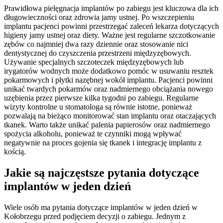
Prawidłowa pielęgnacja implantów po zabiegu jest kluczowa dla ich
długowieczności oraz zdrowia jamy ustnej. Po wszczepieniu
implantu pacjenci powinni przestrzegać zaleceń lekarza dotyczących
higieny jamy ustnej oraz diety. Ważne jest regularne szczotkowanie
zębów co najmniej dwa razy dziennie oraz stosowanie nici
dentystycznej do czyszczenia przestrzeni międzyzębowych.
Używanie specjalnych szczoteczek międzyzębowych lub
irygatorów wodnych może dodatkowo pomóc w usuwaniu resztek
pokarmowych i płytki nazębnej wokół implantu. Pacjenci powinni
unikać twardych pokarmów oraz nadmiernego obciążania nowego
uzębienia przez pierwsze kilka tygodni po zabiegu. Regularne
wizyty kontrolne u stomatologa są równie istotne, ponieważ
pozwalają na bieżąco monitorować stan implantu oraz otaczających
tkanek. Warto także unikać palenia papierosów oraz nadmiernego
spożycia alkoholu, ponieważ te czynniki mogą wpływać
negatywnie na proces gojenia się tkanek i integrację implantu z
kością.
Jakie są najczęstsze pytania dotyczące
implantów w jeden dzień
Wiele osób ma pytania dotyczące implantów w jeden dzień w
Kołobrzegu przed podjęciem decyzji o zabiegu. Jednym z