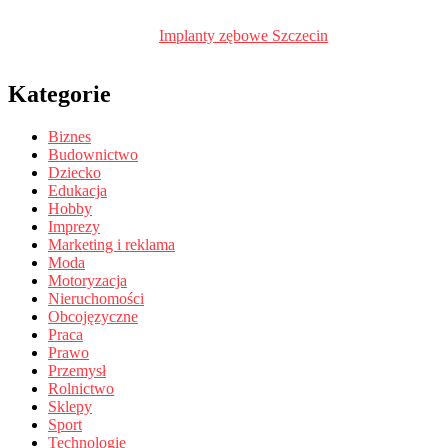
Implanty zębowe Szczecin
Kategorie
Biznes
Budownictwo
Dziecko
Edukacja
Hobby
Imprezy
Marketing i reklama
Moda
Motoryzacja
Nieruchomości
Obcojęzyczne
Praca
Prawo
Przemysł
Rolnictwo
Sklepy
Sport
Technologie