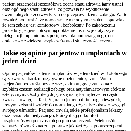
pacjent przechodzi szczegółową ocenę stanu zdrowia jamy ustnej
oraz ogólnego stanu zdrowia, co pozwala na wykluczenie
ewentualnych przeciwwskazań do przeprowadzenia zabiegu. Warto
również podkreślić, że nowoczesne metody znieczulenia sprawiają,
że sam zabieg jest komfortowy i bezbolesny. Po zakończeniu
procedury pacjenci otrzymują dokładne instrukcje dotyczące
pielęgnacji implantu oraz postępowania pooperacyjnego, co
dodatkowo zwiększa bezpieczeństwo i skuteczność leczenia.
Jakie są opinie pacjentów o implantach w
jeden dzień
Opinie pacjentów na temat implantów w jeden dzień w Kołobrzegu
są zazwyczaj bardzo pozytywne i pełne entuzjazmu. Wielu
pacjentów podkreśla przede wszystkim wygodę związana z
szybkim czasem realizacji zabiegu oraz natychmiastowym efektem
estetycznym. Osoby decydujące się na tę formę leczenia często
zwracają uwagę na fakt, że już po jednym dniu mogą cieszyć się
nowymi zębami i wrócić do normalnego życia bez obaw o wygląd
swojego uśmiechu. Pacjenci chwalą także profesjonalizm lekarzy
oraz personelu medycznego, którzy dbają o komfort i
bezpieczeństwo podczas całego procesu leczenia. Wiele osób
zauważa również znaczną poprawę jakości życia po wszczepieniu