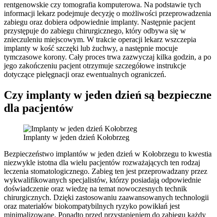
rentgenowskie czy tomografia komputerowa. Na podstawie tych
informacji lekarz podejmuje decyzję o możliwości przeprowadzenia
zabiegu oraz dobiera odpowiednie implanty. Następnie pacjent
przystępuje do zabiegu chirurgicznego, który odbywa się w
znieczuleniu miejscowym. W trakcie operacji lekarz wszczepia
implanty w kość szczęki lub żuchwy, a następnie mocuje
tymczasowe korony. Cały proces trwa zazwyczaj kilka godzin, a po
jego zakończeniu pacjent otrzymuje szczegółowe instrukcje
dotyczące pielęgnacji oraz ewentualnych ograniczeń.
Czy implanty w jeden dzień są bezpieczne
dla pacjentów
Implanty w jeden dzień Kołobrzeg
Bezpieczeństwo implantów w jeden dzień w Kołobrzegu to kwestia
niezwykle istotna dla wielu pacjentów rozważających ten rodzaj
leczenia stomatologicznego. Zabieg ten jest przeprowadzany przez
wykwalifikowanych specjalistów, którzy posiadają odpowiednie
doświadczenie oraz wiedzę na temat nowoczesnych technik
chirurgicznych. Dzięki zastosowaniu zaawansowanych technologii
oraz materiałów biokompatybilnych ryzyko powikłań jest
minimalizowane. Ponadto przed przystąpieniem do zabiegu każdy