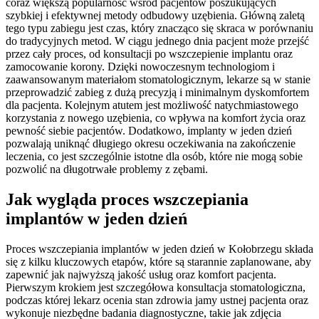
coraz większą popularność wśród pacjentów poszukujących
szybkiej i efektywnej metody odbudowy uzębienia. Główną zaletą
tego typu zabiegu jest czas, który znacząco się skraca w porównaniu
do tradycyjnych metod. W ciągu jednego dnia pacjent może przejść
przez cały proces, od konsultacji po wszczepienie implantu oraz
zamocowanie korony. Dzięki nowoczesnym technologiom i
zaawansowanym materiałom stomatologicznym, lekarze są w stanie
przeprowadzić zabieg z dużą precyzją i minimalnym dyskomfortem
dla pacjenta. Kolejnym atutem jest możliwość natychmiastowego
korzystania z nowego uzębienia, co wpływa na komfort życia oraz
pewność siebie pacjentów. Dodatkowo, implanty w jeden dzień
pozwalają uniknąć długiego okresu oczekiwania na zakończenie
leczenia, co jest szczególnie istotne dla osób, które nie mogą sobie
pozwolić na długotrwałe problemy z zębami.
Jak wygląda proces wszczepiania
implantów w jeden dzień
Proces wszczepiania implantów w jeden dzień w Kołobrzegu składa
się z kilku kluczowych etapów, które są starannie zaplanowane, aby
zapewnić jak najwyższą jakość usług oraz komfort pacjenta.
Pierwszym krokiem jest szczegółowa konsultacja stomatologiczna,
podczas której lekarz ocenia stan zdrowia jamy ustnej pacjenta oraz
wykonuje niezbędne badania diagnostyczne, takie jak zdjęcia