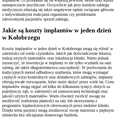
implantów, co przekłada się na większą pewność siebie oraz lepsze
samopoczucie psychiczne. Oczywiście jak przy każdym zabiegu
medycznym zdarzają się także negatywne opinie związane głównie
z indywidualnymi reakcjami organizmu czy problemami
zdrowotnymi pacjentów sprzed zabiegu.
Jakie są koszty implantów w jeden dzień
w Kołobrzegu
Koszty implantów w jeden dzień w Kołobrzegu mogą się różnić w
zależności od wielu czynników, takich jak doświadczenie lekarza,
rodzaj użytych materiałów oraz lokalizacja kliniki. Warto jednak
zaznaczyć, że inwestycja w implanty to nie tylko wydatek na sam
zabieg, ale także długoterminowa oszczędność. W porównaniu do
tradycyjnych metod odbudowy uzębienia, które mogą wymagać
częstych wizyt kontrolnych oraz dodatkowych zabiegów, implanty
oferują trwałe rozwiązanie, które może służyć przez wiele lat. Ceny
implantów mogą sięgać od kilku do kilkunastu tysięcy złotych za
pojedynczy ząb, w zależności od zastosowanej technologii oraz
jakości użytych materiałów. Warto również zwrócić uwagę na
możliwość rozłożenia płatności na raty lub skorzystania z
programów lojalnościowych oferowanych przez niektóre kliniki.
Dzięki temu pacjenci mogą zrealizować swoje marzenia o pięknym
uśmiechu bez obciążania domowego budżetu.