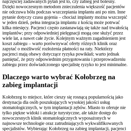
najczęściej zadawanych pytań jest to, czy zabieg jest bolesny.
Dzięki nowoczesnym metodom znieczulenia większość pacjentów
nie odczuwa bólu podczas wszczepiania implantu ani po nim. Inne
pytanie dotyczy czasu gojenia – chociaż implanty można wszczepić
w jeden dzień, pełna integracja implantu z kością może potrwać
kilka miesięcy. Pacjenci często zastanawiają się także nad trwałością
implantów; przy odpowiedniej pielęgnacji mogą one służyć przez
wiele lat, a nawet całe życie. Kolejnym ważnym zagadnieniem jest
koszt zabiegu – warto porównywać oferty różnych klinik oraz
zapytać o możliwość rozłożenia płatności na raty. Niektórzy
pacjenci mają obawy dotyczące ryzyka powikłań; warto jednak
pamiętać, że przy odpowiednim przygotowaniu i przeprowadzeniu
zabiegu przez doświadczonego specjalistę ryzyko to jest minimalne.
Dlaczego warto wybrać Kołobrzeg na
zabieg implantacji
Kołobrzeg to miejsce, które cieszy się rosnącą popularnością jako
destynacja dla osób poszukujących wysokiej jakości usług
stomatologicznych, w tym implantacji zębów. Miasto to oferuje nie
tylko piękne widoki i atrakcje turystyczne, ale także dostęp do
nowoczesnych klinik stomatologicznych wyposażonych w
najnowsze technologie oraz zatrudniających wykwalifikowanych
specjalistów. Wybierając Kołobrzeg na zabieg implantacji, pacjenci