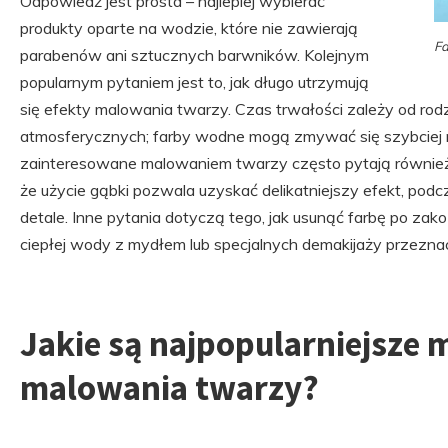
Odpowiedź jest prosta – najlepiej wybierać
produkty oparte na wodzie, które nie zawierają
Fa
parabenów ani sztucznych barwników. Kolejnym
popularnym pytaniem jest to, jak długo utrzymują
się efekty malowania twarzy. Czas trwałości zależy od rod
atmosferycznych; farby wodne mogą zmywać się szybciej n
zainteresowane malowaniem twarzy często pytają również o
że użycie gąbki pozwala uzyskać delikatniejszy efekt, pod
detale. Inne pytania dotyczą tego, jak usunąć farbę po za
ciepłej wody z mydłem lub specjalnych demakijaży przezna
Jakie są najpopularniejsze 
malowania twarzy?