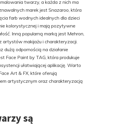
 malowania twarzy, a każda z nich ma
oznawalnych marek jest Snazaroo, która
ięcia farb wodnych idealnych dla dzieci
mie kolorystycznej i mają pozytywne
łość. Inną popularną marką jest Mehron,
artystów makijażu i charakteryzacji.
az dużą odpornością na działanie
t Face Paint by TAG, która produkuje
nsystencji ułatwiającej aplikację. Warto
ace Art & FX, które oferują
ażem artystycznym oraz charakteryzacją
warzy są