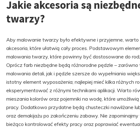
Jakie akcesoria są niezbęd
twarzy?
Aby malowanie twarzy było efektywne i przyjemne, warto
akcesoria, które ułatwią cały proces. Podstawowym eleme
malowania twarzy, które powinny być dostosowane do rodz
Oprócz farb niezbędne będą różnorodne pędzle – zarówno 
malowania detali, jak i pędzle szersze do wypełniania więk
istotny element wyposażenia; najlepiej mieć kilka różnych
eksperymentować z różnymi technikami aplikacji. Warto r
mieszania kolorów oraz pojemniki na wodę, które umożliwi
pracy. Dodatkowo przydatne będą chusteczki nawilżane lub
oraz demakijażu po zakończeniu zabawy. Nie zapominajmy ta
bieżąco kontrolować efekty pracy oraz poprawiać ewentual