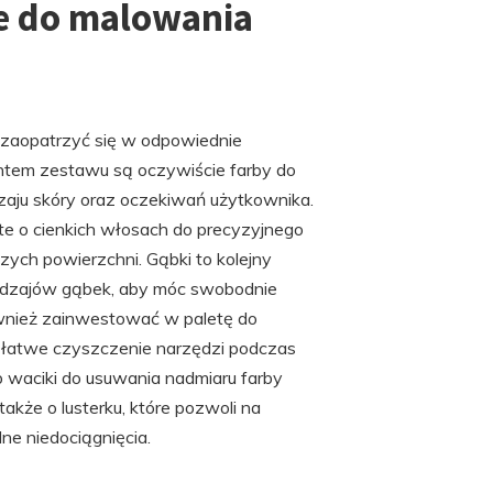
ne do malowania
 zaopatrzyć się w odpowiednie
ntem zestawu są oczywiście farby do
aju skóry oraz oczekiwań użytkownika.
te o cienkich włosach do precyzyjnego
szych powierzchni. Gąbki to kolejny
 rodzajów gąbek, aby móc swobodnie
ównież zainwestować w paletę do
ą łatwe czyszczenie narzędzi podczas
 waciki do usuwania nadmiaru farby
kże o lusterku, które pozwoli na
ne niedociągnięcia.