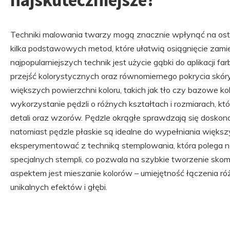
najskuteczniejsze?
Techniki malowania twarzy mogą znacznie wpłynąć na ost
kilka podstawowych metod, które ułatwią osiągnięcie zami
najpopularniejszych technik jest użycie gąbki do aplikacji f
przejść kolorystycznych oraz równomiernego pokrycia skóry
większych powierzchni koloru, takich jak tło czy bazowe ko
wykorzystanie pędzli o różnych kształtach i rozmiarach, k
detali oraz wzorów. Pędzle okrągłe sprawdzają się doskonale
natomiast pędzle płaskie są idealne do wypełniania więks
eksperymentować z techniką stemplowania, która polega 
specjalnych stempli, co pozwala na szybkie tworzenie s
aspektem jest mieszanie kolorów – umiejętność łączenia r
unikalnych efektów i głębi.