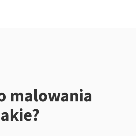
o malowania
jakie?