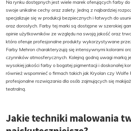
Na rynku dostępnych jest wiele marek oferujących farby do
swoje unikalne cechy oraz zalety. Jedną z najbardziej rozp
specjalizuje się w produkcji bezpiecznych i łatwych do usun
oraz dorosłych. Farby tej marki są dostępne w szerokiej ga
opinie użytkowników ze względu na swoją jakość oraz trwa
która oferuje profesjonalne produkty wykorzystywane przez 
Farby Mehron charakteryzują się intensywnymi kolorami or
czynników atmosferycznych. Kolejną godną uwagi marką jes
wysokiej jakości farby o bogatej pigmentacji i doskonałej ko
również wspomnieć o firmach takich jak Kryolan czy Wolfe F
profesjonalne rozwiązania dla osób zajmujących się makij
teatralną.
Jakie techniki malowania t