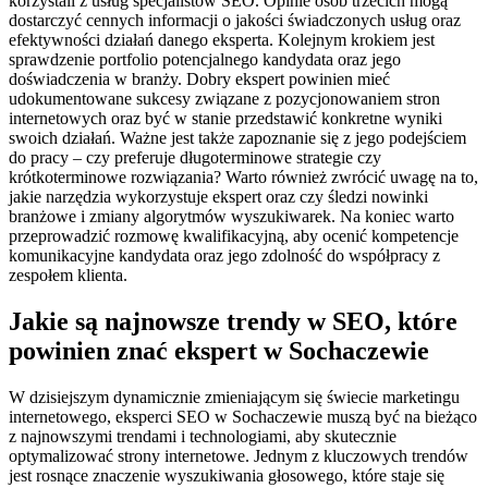
korzystali z usług specjalistów SEO. Opinie osób trzecich mogą
dostarczyć cennych informacji o jakości świadczonych usług oraz
efektywności działań danego eksperta. Kolejnym krokiem jest
sprawdzenie portfolio potencjalnego kandydata oraz jego
doświadczenia w branży. Dobry ekspert powinien mieć
udokumentowane sukcesy związane z pozycjonowaniem stron
internetowych oraz być w stanie przedstawić konkretne wyniki
swoich działań. Ważne jest także zapoznanie się z jego podejściem
do pracy – czy preferuje długoterminowe strategie czy
krótkoterminowe rozwiązania? Warto również zwrócić uwagę na to,
jakie narzędzia wykorzystuje ekspert oraz czy śledzi nowinki
branżowe i zmiany algorytmów wyszukiwarek. Na koniec warto
przeprowadzić rozmowę kwalifikacyjną, aby ocenić kompetencje
komunikacyjne kandydata oraz jego zdolność do współpracy z
zespołem klienta.
Jakie są najnowsze trendy w SEO, które
powinien znać ekspert w Sochaczewie
W dzisiejszym dynamicznie zmieniającym się świecie marketingu
internetowego, eksperci SEO w Sochaczewie muszą być na bieżąco
z najnowszymi trendami i technologiami, aby skutecznie
optymalizować strony internetowe. Jednym z kluczowych trendów
jest rosnące znaczenie wyszukiwania głosowego, które staje się