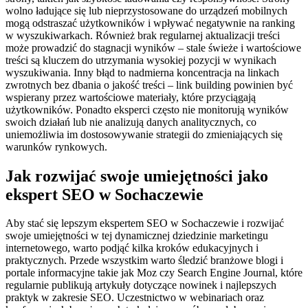
wolno ładujące się lub nieprzystosowane do urządzeń mobilnych
mogą odstraszać użytkowników i wpływać negatywnie na ranking
w wyszukiwarkach. Również brak regularnej aktualizacji treści
może prowadzić do stagnacji wyników – stale świeże i wartościowe
treści są kluczem do utrzymania wysokiej pozycji w wynikach
wyszukiwania. Inny błąd to nadmierna koncentracja na linkach
zwrotnych bez dbania o jakość treści – link building powinien być
wspierany przez wartościowe materiały, które przyciągają
użytkowników. Ponadto eksperci często nie monitorują wyników
swoich działań lub nie analizują danych analitycznych, co
uniemożliwia im dostosowywanie strategii do zmieniających się
warunków rynkowych.
Jak rozwijać swoje umiejętności jako
ekspert SEO w Sochaczewie
Aby stać się lepszym ekspertem SEO w Sochaczewie i rozwijać
swoje umiejętności w tej dynamicznej dziedzinie marketingu
internetowego, warto podjąć kilka kroków edukacyjnych i
praktycznych. Przede wszystkim warto śledzić branżowe blogi i
portale informacyjne takie jak Moz czy Search Engine Journal, które
regularnie publikują artykuły dotyczące nowinek i najlepszych
praktyk w zakresie SEO. Uczestnictwo w webinariach oraz