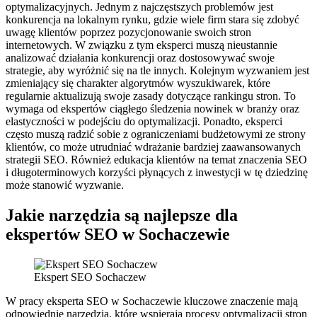
optymalizacyjnych. Jednym z najczęstszych problemów jest
konkurencja na lokalnym rynku, gdzie wiele firm stara się zdobyć
uwagę klientów poprzez pozycjonowanie swoich stron
internetowych. W związku z tym eksperci muszą nieustannie
analizować działania konkurencji oraz dostosowywać swoje
strategie, aby wyróżnić się na tle innych. Kolejnym wyzwaniem jest
zmieniający się charakter algorytmów wyszukiwarek, które
regularnie aktualizują swoje zasady dotyczące rankingu stron. To
wymaga od ekspertów ciągłego śledzenia nowinek w branży oraz
elastyczności w podejściu do optymalizacji. Ponadto, eksperci
często muszą radzić sobie z ograniczeniami budżetowymi ze strony
klientów, co może utrudniać wdrażanie bardziej zaawansowanych
strategii SEO. Również edukacja klientów na temat znaczenia SEO
i długoterminowych korzyści płynących z inwestycji w tę dziedzinę
może stanowić wyzwanie.
Jakie narzędzia są najlepsze dla
ekspertów SEO w Sochaczewie
Ekspert SEO Sochaczew
W pracy eksperta SEO w Sochaczewie kluczowe znaczenie mają
odpowiednie narzędzia, które wspierają procesy optymalizacji stron