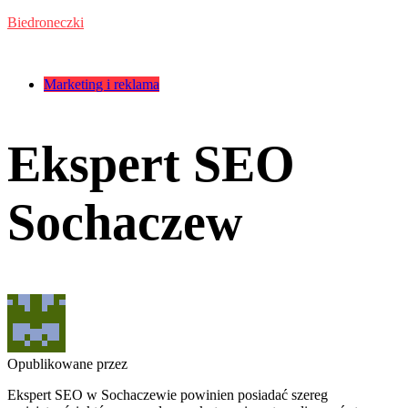
Przejdź
Biedroneczki
do
treści
Kategorie:
Marketing i reklama
Ekspert SEO
Sochaczew
Opublikowane przez
Ekspert SEO w Sochaczewie powinien posiadać szereg