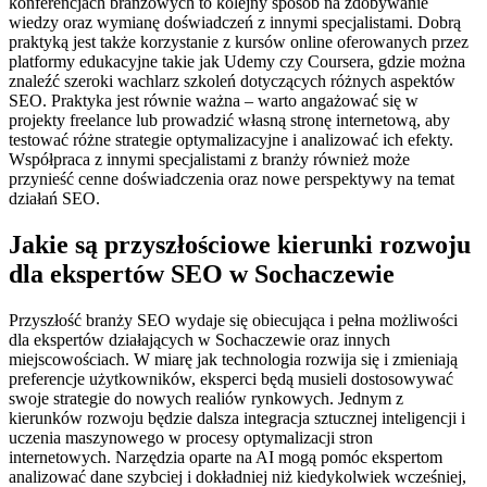
konferencjach branżowych to kolejny sposób na zdobywanie
wiedzy oraz wymianę doświadczeń z innymi specjalistami. Dobrą
praktyką jest także korzystanie z kursów online oferowanych przez
platformy edukacyjne takie jak Udemy czy Coursera, gdzie można
znaleźć szeroki wachlarz szkoleń dotyczących różnych aspektów
SEO. Praktyka jest równie ważna – warto angażować się w
projekty freelance lub prowadzić własną stronę internetową, aby
testować różne strategie optymalizacyjne i analizować ich efekty.
Współpraca z innymi specjalistami z branży również może
przynieść cenne doświadczenia oraz nowe perspektywy na temat
działań SEO.
Jakie są przyszłościowe kierunki rozwoju
dla ekspertów SEO w Sochaczewie
Przyszłość branży SEO wydaje się obiecująca i pełna możliwości
dla ekspertów działających w Sochaczewie oraz innych
miejscowościach. W miarę jak technologia rozwija się i zmieniają
preferencje użytkowników, eksperci będą musieli dostosowywać
swoje strategie do nowych realiów rynkowych. Jednym z
kierunków rozwoju będzie dalsza integracja sztucznej inteligencji i
uczenia maszynowego w procesy optymalizacji stron
internetowych. Narzędzia oparte na AI mogą pomóc ekspertom
analizować dane szybciej i dokładniej niż kiedykolwiek wcześniej,