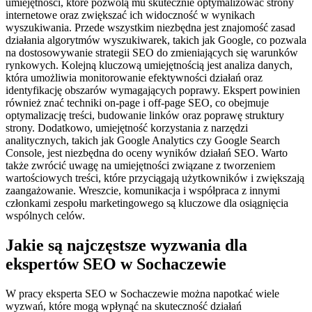
umiejętności, które pozwolą mu skutecznie optymalizować strony
internetowe oraz zwiększać ich widoczność w wynikach
wyszukiwania. Przede wszystkim niezbędna jest znajomość zasad
działania algorytmów wyszukiwarek, takich jak Google, co pozwala
na dostosowywanie strategii SEO do zmieniających się warunków
rynkowych. Kolejną kluczową umiejętnością jest analiza danych,
która umożliwia monitorowanie efektywności działań oraz
identyfikację obszarów wymagających poprawy. Ekspert powinien
również znać techniki on-page i off-page SEO, co obejmuje
optymalizację treści, budowanie linków oraz poprawę struktury
strony. Dodatkowo, umiejętność korzystania z narzędzi
analitycznych, takich jak Google Analytics czy Google Search
Console, jest niezbędna do oceny wyników działań SEO. Warto
także zwrócić uwagę na umiejętności związane z tworzeniem
wartościowych treści, które przyciągają użytkowników i zwiększają
zaangażowanie. Wreszcie, komunikacja i współpraca z innymi
członkami zespołu marketingowego są kluczowe dla osiągnięcia
wspólnych celów.
Jakie są najczęstsze wyzwania dla
ekspertów SEO w Sochaczewie
W pracy eksperta SEO w Sochaczewie można napotkać wiele
wyzwań, które mogą wpłynąć na skuteczność działań