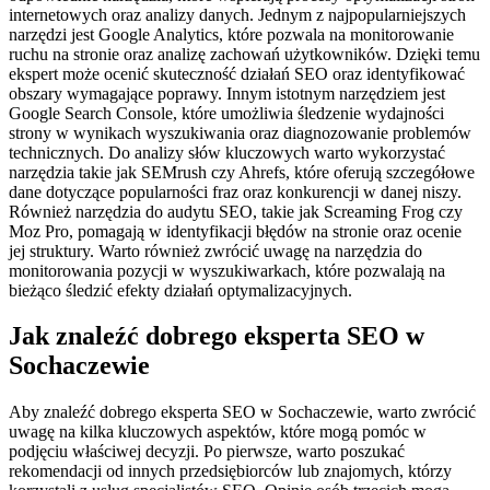
internetowych oraz analizy danych. Jednym z najpopularniejszych
narzędzi jest Google Analytics, które pozwala na monitorowanie
ruchu na stronie oraz analizę zachowań użytkowników. Dzięki temu
ekspert może ocenić skuteczność działań SEO oraz identyfikować
obszary wymagające poprawy. Innym istotnym narzędziem jest
Google Search Console, które umożliwia śledzenie wydajności
strony w wynikach wyszukiwania oraz diagnozowanie problemów
technicznych. Do analizy słów kluczowych warto wykorzystać
narzędzia takie jak SEMrush czy Ahrefs, które oferują szczegółowe
dane dotyczące popularności fraz oraz konkurencji w danej niszy.
Również narzędzia do audytu SEO, takie jak Screaming Frog czy
Moz Pro, pomagają w identyfikacji błędów na stronie oraz ocenie
jej struktury. Warto również zwrócić uwagę na narzędzia do
monitorowania pozycji w wyszukiwarkach, które pozwalają na
bieżąco śledzić efekty działań optymalizacyjnych.
Jak znaleźć dobrego eksperta SEO w
Sochaczewie
Aby znaleźć dobrego eksperta SEO w Sochaczewie, warto zwrócić
uwagę na kilka kluczowych aspektów, które mogą pomóc w
podjęciu właściwej decyzji. Po pierwsze, warto poszukać
rekomendacji od innych przedsiębiorców lub znajomych, którzy