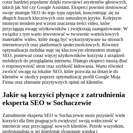
coraz bardziej popularne dzięki rozwojowi asystentów głosowych,
takich jak Siri czy Google Assistant. Eksperci powinni dostosować
swoje strategie SEO do tego typu zapytań, koncentrując się na
długich frazach kluczowych oraz naturalnym języku. Kolejnym
istotnym trendem jest wzrost znaczenia treści video, które
przyciągają uwagę użytkowników i zwiększają zaangażowanie. W
związku z tym warto inwestować w tworzenie wartościowych
materiałów wideo, które mogą być wykorzystywane na stronach
internetowych oraz platformach społecznościowych. Również
optymalizacja mobilna staje się kluczowym elementem strategii
SEO, ponieważ coraz więcej użytkowników korzysta z urządzeń
mobilnych do przeglądania internetu. Dlatego eksperci muszą dbać
o responsywność stron oraz szybkość ładowania. Warto również
zwrócić uwagę na lokalne SEO, które pozwala na dotarcie do
klientów w okolicy poprzez optymalizację profili Google Moja
Firma oraz zbieranie pozytywnych opinii od klientów.
Jakie są korzyści płynące z zatrudnienia
eksperta SEO w Sochaczewie
Zatrudnienie eksperta SEO w Sochaczewie może przynieść wiele
korzyści dla firm pragnących zwiększyć swoją widoczność w
internecie oraz przyciągnąć nowych klientów. Przede wszystkim,
profesjonalista w tej dziedzinie dysponuje wiedzą i