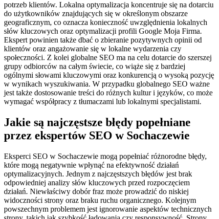
potrzeb klientów. Lokalna optymalizacja koncentruje się na dotarciu
do użytkowników znajdujących się w określonym obszarze
geograficznym, co oznacza konieczność uwzględnienia lokalnych
słów kluczowych oraz optymalizacji profili Google Moja Firma.
Ekspert powinien także dbać o zbieranie pozytywnych opinii od
klientów oraz angażowanie się w lokalne wydarzenia czy
społeczności. Z kolei globalne SEO ma na celu dotarcie do szerszej
grupy odbiorców na całym świecie, co wiąże się z bardziej
ogólnymi słowami kluczowymi oraz konkurencją o wysoką pozycję
w wynikach wyszukiwania. W przypadku globalnego SEO ważne
jest także dostosowanie treści do różnych kultur i języków, co może
wymagać współpracy z tłumaczami lub lokalnymi specjalistami.
Jakie są najczęstsze błędy popełniane
przez ekspertów SEO w Sochaczewie
Eksperci SEO w Sochaczewie mogą popełniać różnorodne błędy,
które mogą negatywnie wpłynąć na efektywność działań
optymalizacyjnych. Jednym z najczęstszych błędów jest brak
odpowiedniej analizy słów kluczowych przed rozpoczęciem
działań. Niewłaściwy dobór fraz może prowadzić do niskiej
widoczności strony oraz braku ruchu organicznego. Kolejnym
powszechnym problemem jest ignorowanie aspektów technicznych
strony, takich jak szybkość ładowania czy responsywność. Strony