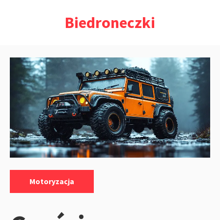
Przejdź
Biedroneczki
do
treści
Kategorie:
Motoryzacja