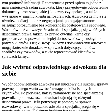
tym poufność informacji. Reprezentacja przed sądem to jedno z
najważniejszych zadań adwokata, który przygotowuje odpowiednie
dokumenty procesowe, takie jak pozwy czy apelacje, a także
występuje w imieniu klienta na rozprawach. Adwokaci zajmują się
również mediacjami oraz negocjacjami, pomagając stronom
osiągnąć porozumienie bez konieczności postępowania sądowego.
Warto również zauważyć, że adwokaci specjalizują się w różnych
dziedzinach prawa, takich jak prawo cywilne, karne czy
gospodarcze, co pozwala im lepiej dostosować swoje usługi do
potrzeb klientów. Dzięki swojej wiedzy i doświadczeniu adwokaci
mogą skutecznie doradzać w sprawach dotyczących umów,
spadków czy rozwodów, a także reprezentować klientów w
sprawach karnych.
Jak wybrać odpowiedniego adwokata dla
siebie
Wybór odpowiedniego adwokata jest kluczowy dla sukcesu sprawy
prawnej, dlatego warto zwrócić uwagę na kilka istotnych
czynników. Po pierwsze, należy zastanowić się nad specjalizacją
prawnika, ponieważ różni adwokaci zajmują się różnymi
dziedzinami prawa. Jeśli potrzebujesz pomocy w sprawie
rozwodowej, warto poszukać adwokata specjalizującego się w
prawie rodzinnym. Kolejnym krokiem jest sprawdzenie