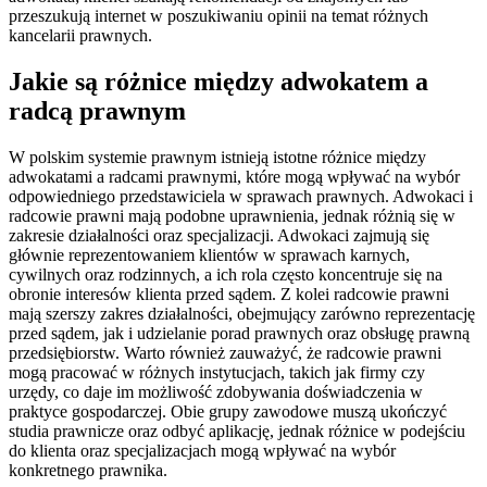
przeszukują internet w poszukiwaniu opinii na temat różnych
kancelarii prawnych.
Jakie są różnice między adwokatem a
radcą prawnym
W polskim systemie prawnym istnieją istotne różnice między
adwokatami a radcami prawnymi, które mogą wpływać na wybór
odpowiedniego przedstawiciela w sprawach prawnych. Adwokaci i
radcowie prawni mają podobne uprawnienia, jednak różnią się w
zakresie działalności oraz specjalizacji. Adwokaci zajmują się
głównie reprezentowaniem klientów w sprawach karnych,
cywilnych oraz rodzinnych, a ich rola często koncentruje się na
obronie interesów klienta przed sądem. Z kolei radcowie prawni
mają szerszy zakres działalności, obejmujący zarówno reprezentację
przed sądem, jak i udzielanie porad prawnych oraz obsługę prawną
przedsiębiorstw. Warto również zauważyć, że radcowie prawni
mogą pracować w różnych instytucjach, takich jak firmy czy
urzędy, co daje im możliwość zdobywania doświadczenia w
praktyce gospodarczej. Obie grupy zawodowe muszą ukończyć
studia prawnicze oraz odbyć aplikację, jednak różnice w podejściu
do klienta oraz specjalizacjach mogą wpływać na wybór
konkretnego prawnika.