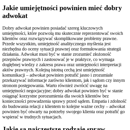
Jakie umiejętności powinien mieć dobry
adwokat
Dobry adwokat powinien posiadać szereg kluczowych
umiejętności, które pozwolą mu skutecznie reprezentować swoich
klientów oraz rozwiązywać skomplikowane problemy prawne.
Przede wszystkim, umiejętność analitycznego myślenia jest
niezbędna do oceny sytuacji prawnej oraz formułowania strategii
działania. Adwokat musi być w stanie zrozumieć złożoność
przepisów prawnych i zastosować je w praktyce, co wymaga
dogłębnej wiedzy z zakresu prawa oraz umiejętności interpretacji
aktów prawnych. Kolejną istotną cechą jest umiejętność
komunikacji – adwokat powinien potrafić jasno i zrozumiale
przekazywać informacje zarówno klientom, jak i sądom czy innym
stronom postępowania. Warto również zwrócić uwagę na
umiejętności negocjacyjne; dobry adwokat powinien być w stanie
osiągnąć korzystne porozumienia dla swoich klientów bez
konieczności prowadzenia sprawy przed sądem. Empatia i zdolność
do budowania relacji z klientem to kolejne ważne cechy – adwokat
powinien być otwarty na potrzeby swojego klienta oraz potrafić go
wspierać w trudnych sytuacjach.
Jakie są najczęstsze rodzaje spraw