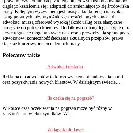
sprawami czy komunikacji z klientami, co wymaga od adwokatów
ciągłego kształcenia się i adaptacji do zmieniającego się środowiska
pracy. Kolejnym wyzwaniem jest rosnąca konkurencja na rynku
usług prawnych; aby wyróżnić się spośród innych kancelarii,
adwokaci muszą oferować wysoką jakość usług oraz elastyczne
podejście do potrzeb klientów. Dodatkowo zmiany legislacyjne oraz
nowe regulacje mogą wpływać na sposób prowadzenia spraw przez
adwokatów; konieczność śledzenia aktualnych przepisów prawa
staje się kluczowym elementem ich pracy.
Polecamy także
Adwokaci reklama
P
d
Reklama dla adwokatów to kluczowy element budowania marki
s
oraz pozyskiwania nowych klientów. W dzisiejszym świecie,…
Ile czeka się na pogrzeb?
W Polsce czas oczekiwania na pogrzeb może być różny w
zależności od wielu czynników. W…
Wciągarki do lawet