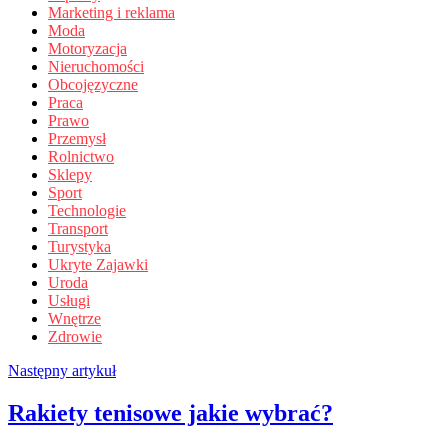
Marketing i reklama
Moda
Motoryzacja
Nieruchomości
Obcojęzyczne
Praca
Prawo
Przemysł
Rolnictwo
Sklepy
Sport
Technologie
Transport
Turystyka
Ukryte Zajawki
Uroda
Usługi
Wnętrze
Zdrowie
Następny artykuł
Rakiety tenisowe jakie wybrać?