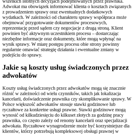
wszelkich istotnych decyzjach podejmowanych przez prawnika.
Adwokat ma obowiązek informować klienta o kosztach związanych
z prowadzeniem sprawy oraz ewentualnych dodatkowych
wydatkach. W zależności od charakteru sprawy współpraca może
obejmować przygotowanie dokumentów procesowych,
reprezentację przed sądem czy negocjacje z drugą stroną. Klient
powinien być aktywnym uczestnikiem procesu – dostarczając
niezbędne informacje oraz dokumenty, które mogą wpłynąć na
wynik sprawy. W miarę postępu procesu obie strony powinny
regularnie omawiać strategię działania i ewentualne zmiany w
podejściu do sprawy.
Jakie są koszty usług świadczonych przez
adwokatów
Koszty usług świadczonych przez adwokatów mogą się znacznie
różnić w zależności od wielu czynników, takich jak lokalizacja
kancelarii, doświadczenie prawnika czy skomplikowanie sprawy. W
Polsce większość adwokatów stosuje stawki godzinowe lub
ryczałtowe za konkretne usługi prawne. Stawki godzinowe mogą
wynosić od kilkudziesięciu do kilkuset złotych za godzinę pracy
prawnika, co często zależy od renomy kancelarii oraz specjalizacji
adwokata. Ryczałtowe wynagrodzenie może być korzystniejsze dla
klientów, którzy potrzebują kompleksowej obsługi prawnej w