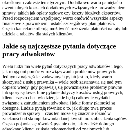
określonym zakresie tematycznym. Dodatkowo warto pamiętać o
ewentualnych kosztach dodatkowych związanych z prowadzeniem
sprawy, takich jak opłaty sądowe czy koszty biegłych ekspertów.
Przed rozpoczęciem współpracy warto omówić wszystkie aspekty
finansowe z prawnikiem i ustalić szczegółowy plan płatności.
Często kancelarie oferują możliwość rozłożenia płatności na raty lub
udzielają rabatów dla stałych klientów.
Jakie są najczęstsze pytania dotyczące
pracy adwokatów
Wielu ludzi ma wiele pytań dotyczących pracy adwokatów i tego,
jak mogą oni pomóc w rozwiązywaniu problemów prawnych.
Jednym z najczęściej zadawanych pytań jest to, kiedy warto
skorzystać z usług prawnika – wiele osób zastanawia się nad tym
dopiero wtedy, gdy pojawiają się poważniejsze problemy prawne
lub spory sądowe. Inne pytanie dotyczy kosztów usług prawnych;
klienci często chcą wiedzieć, jakie będą całkowite wydatki
związane z zatrudnieniem adwokata i jakie formy płatności są
dostępne. Ludzie pytają również o to, jak długo trwa proces
prowadzenia sprawy – czas ten może się znacznie różnić w
zależności od skomplikowania danej kwestii oraz obciążenia sądów.
Często pojawia się również pytanie o to, jak znaleźć dobrego
adwokata; klienci szukają rekomendacji od znajomych lub