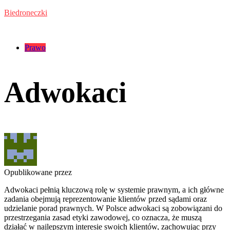
Przejdź
Biedroneczki
do
treści
Kategorie:
Prawo
Adwokaci
Opublikowane przez
Adwokaci pełnią kluczową rolę w systemie prawnym, a ich główne
zadania obejmują reprezentowanie klientów przed sądami oraz
udzielanie porad prawnych. W Polsce adwokaci są zobowiązani do
przestrzegania zasad etyki zawodowej, co oznacza, że muszą
działać w najlepszym interesie swoich klientów, zachowując przy