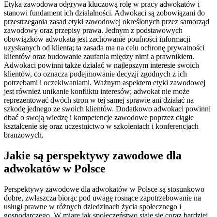
Etyka zawodowa odgrywa kluczową rolę w pracy adwokatów i
stanowi fundament ich działalności. Adwokaci są zobowiązani do
przestrzegania zasad etyki zawodowej określonych przez samorząd
zawodowy oraz przepisy prawa. Jednym z podstawowych
obowiązków adwokata jest zachowanie poufności informacji
uzyskanych od klienta; ta zasada ma na celu ochronę prywatności
klientów oraz budowanie zaufania między nimi a prawnikiem.
Adwokaci powinni także działać w najlepszym interesie swoich
klientów, co oznacza podejmowanie decyzji zgodnych z ich
potrzebami i oczekiwaniami. Ważnym aspektem etyki zawodowej
jest również unikanie konfliktu interesów; adwokat nie może
reprezentować dwóch stron w tej samej sprawie ani działać na
szkodę jednego ze swoich klientów. Dodatkowo adwokaci powinni
dbać o swoją wiedzę i kompetencje zawodowe poprzez ciągłe
kształcenie się oraz uczestnictwo w szkoleniach i konferencjach
branżowych.
Jakie są perspektywy zawodowe dla
adwokatów w Polsce
Perspektywy zawodowe dla adwokatów w Polsce są stosunkowo
dobre, zwłaszcza biorąc pod uwagę rosnące zapotrzebowanie na
usługi prawne w różnych dziedzinach życia społecznego i
gospodarczego. W miarę jak społeczeństwo staje się coraz bardziej