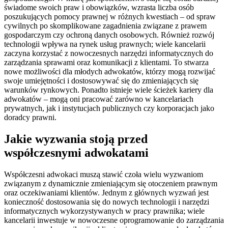
świadome swoich praw i obowiązków, wzrasta liczba osób
poszukujących pomocy prawnej w różnych kwestiach – od spraw
cywilnych po skomplikowane zagadnienia związane z prawem
gospodarczym czy ochroną danych osobowych. Również rozwój
technologii wpływa na rynek usług prawnych; wiele kancelarii
zaczyna korzystać z nowoczesnych narzędzi informatycznych do
zarządzania sprawami oraz komunikacji z klientami. To stwarza
nowe możliwości dla młodych adwokatów, którzy mogą rozwijać
swoje umiejętności i dostosowywać się do zmieniających się
warunków rynkowych. Ponadto istnieje wiele ścieżek kariery dla
adwokatów – mogą oni pracować zarówno w kancelariach
prywatnych, jak i instytucjach publicznych czy korporacjach jako
doradcy prawni.
Jakie wyzwania stoją przed
współczesnymi adwokatami
Współczesni adwokaci muszą stawić czoła wielu wyzwaniom
związanym z dynamicznie zmieniającym się otoczeniem prawnym
oraz oczekiwaniami klientów. Jednym z głównych wyzwań jest
konieczność dostosowania się do nowych technologii i narzędzi
informatycznych wykorzystywanych w pracy prawnika; wiele
kancelarii inwestuje w nowoczesne oprogramowanie do zarządzania