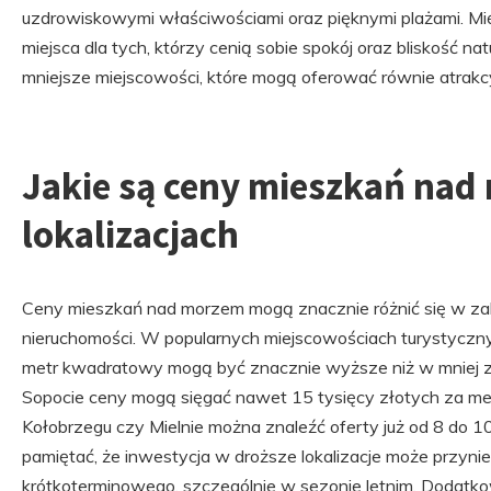
uzdrowiskowymi właściwościami oraz pięknymi plażami. Międ
miejsca dla tych, którzy cenią sobie spokój oraz bliskość 
mniejsze miejscowości, które mogą oferować równie atrakc
Jakie są ceny mieszkań na
lokalizacjach
Ceny mieszkań nad morzem mogą znacznie różnić się w zależ
nieruchomości. W popularnych miejscowościach turystyczny
metr kwadratowy mogą być znacznie wyższe niż w mniej z
Sopocie ceny mogą sięgać nawet 15 tysięcy złotych za m
Kołobrzegu czy Mielnie można znaleźć oferty już od 8 do 1
pamiętać, że inwestycja w droższe lokalizacje może przyn
krótkoterminowego, szczególnie w sezonie letnim. Dodat